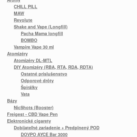
CHILL PILL
MAW
Revolute
Shake and Vape (Longfill)
Pacha Mama longfill
BOMBO
Vampire Vape 30 ml
Atomizéry
Atomizéry DL-MTL
DIY Atomizéry (RBA, RTA, RDA, RDTA)
Ostatné príslušenstvo
Odporové drôty
Špirálky
Vata
Bázy
NicShots (Booster)
Freigest - CBD Vape Pen
Elektronické cigarety
Dobíjateľné zariadenie + Predplnený POD
DOVPO AYCE Bar 3000