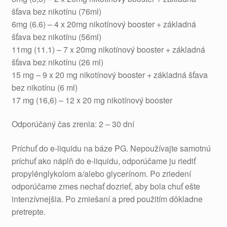
šťava bez nikotínu (76ml)
6mg (6.6) – 4 x 20mg nikotínový booster + základná
šťava bez nikotínu (56ml)
11mg (11.1) – 7 x 20mg nikotínový booster + základná
šťava bez nikotínu (26 ml)
15 mg – 9 x 20 mg nikotínový booster + základná šťava
bez nikotínu (6 ml)
17 mg (16,6) – 12 x 20 mg nikotínový booster
Odporúčaný čas zrenia: 2 – 30 dní
Príchuť do e-liquidu na báze PG. Nepoužívajte samotnú
príchuť ako náplň do e-liquidu, odporúčame ju riediť
propylénglykolom a/alebo glycerínom. Po zriedení
odporúčame zmes nechať dozrieť, aby bola chuť ešte
intenzívnejšia. Po zmiešaní a pred použitím dôkladne
pretrepte.