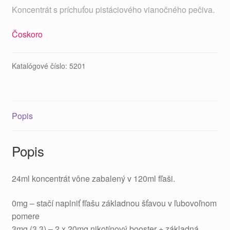
Koncentrát s príchuťou pistáciového vianočného pečiva.
Čoskoro
Katalógové číslo:
5201
Popis
Popis
24ml koncentrát vône zabalený v 120ml fľaši.
0mg – stačí naplniť fľašu základnou šťavou v ľubovoľnom
pomere
3mg (3,3) – 2 x 20mg nikotínový booster + základná