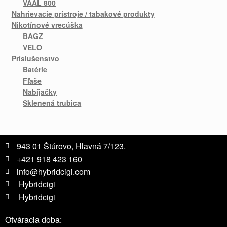
VAAL 800
Nahrievacie prístroje / tabakové produkty
Nikotínové vrecúška
BAGZ
VELO
Príslušenstvo
Batérie
Fľaše
Nabíjačky
Sklenená trubica
943 01 Štúrovo, Hlavná 7/123.
+421 918 423 160
info@hybridcigi.com
Hybridcigi
Hybridcigi
Otváracia doba: