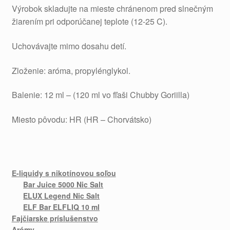
Výrobok skladujte na mieste chránenom pred slnečným
žiarením pri odporúčanej teplote (12-25 C).
Uchovávajte mimo dosahu detí.
Zloženie: aróma, propylénglykol.
Balenie: 12 ml – (120 ml vo fľaši Chubby Goriilla)
Miesto pôvodu: HR (HR – Chorvátsko)
E-liquidy s nikotínovou soľou
Bar Juice 5000 Nic Salt
ELUX Legend Nic Salt
ELF Bar ELFLIQ 10 ml
Fajčiarske príslušenstvo
Arómy