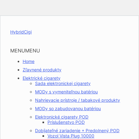
HybridCigi
MENU
MENU
Home
Zľavnené produkty
Elektrické cigarety
Sada elektronickej cigarety
MODy s vymeniteľnou batériou
Nahrievacie prístroje / tabakové produkty
MODy so zabudovanou batériou
Elektronické cigarety POD
Príslušenstvo POD
Dobíjateľné zariadenie + Predplnený POD
Vozol Vista Plug 10000