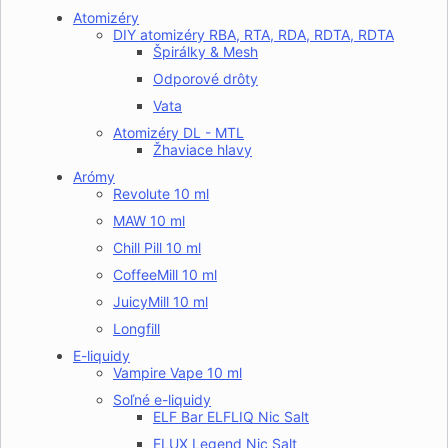
Atomizéry
DIY atomizéry RBA, RTA, RDA, RDTA, RDTA
Špirálky & Mesh
Odporové drôty
Vata
Atomizéry DL - MTL
Žhaviace hlavy
Arómy
Revolute 10 ml
MAW 10 ml
Chill Pill 10 ml
CoffeeMill 10 ml
JuicyMill 10 ml
Longfill
E-liquidy
Vampire Vape 10 ml
Soľné e-liquidy
ELF Bar ELFLIQ Nic Salt
ELUX Legend Nic Salt