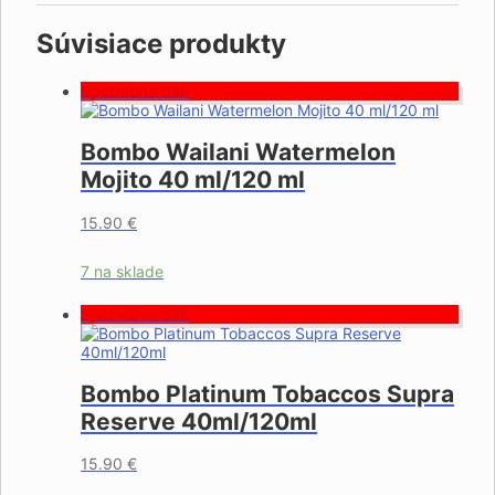
Súvisiace produkty
Spotrebná daň
Bombo Wailani Watermelon
Mojito 40 ml/120 ml
15.90
€
7 na sklade
Spotrebná daň
Bombo Platinum Tobaccos Supra
Reserve 40ml/120ml
15.90
€