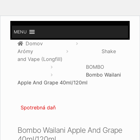
MENU
Domov
Arómy
Shake
and Vape (Longfill)
BOMBO
Bombo Wailani
Apple And Grape 40ml/120ml
Spotrebná daň
Bombo Wailani Apple And Grape
40ml/120ml