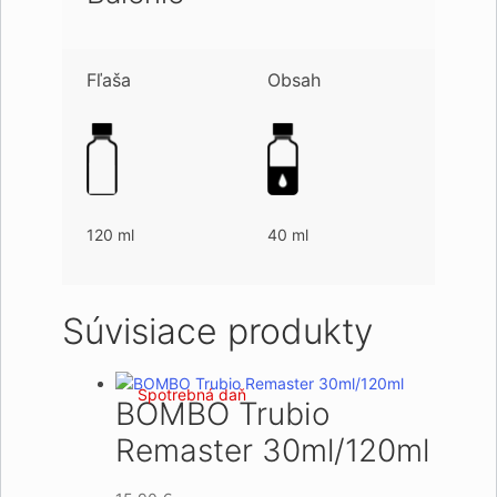
Fľaša
Obsah
120 ml
40 ml
Súvisiace produkty
Spotrebná daň
BOMBO Trubio
Remaster 30ml/120ml