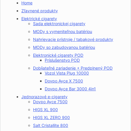
Home
Zľavnené produkty
Elektrické cigarety
Sada elektronickej cigarety
MODy s vymeniteľnou batériou
Nahrievacie prístroje / tabakové produkty
MODy so zabudovanou batériou
Elektronické cigarety POD
Príslušenstvo POD
Dobíjateľné zariadenie + Predplnený POD
Vozol Vista Plug 10000
Dovpo Ayce X 7500
Dovpo Ayce Bar 3000 4in1
Jednorazové e-cigarety
Dovpo Ayce 7500
HIGS XL 900
HIGS XL ZERO 900
Salt Cristallite 800