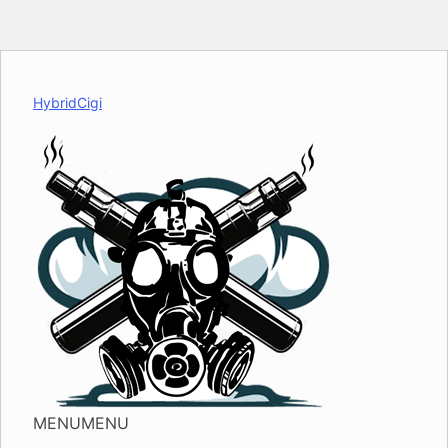
HybridCigi
MENU
MENU