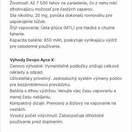
Životnosť: Až 7 500 ťahov na zariadenie, čo z neho robí
dlhotrvajúcu možnosť pre častých vaperov.
Sila nikotínu: 20 mg, ponúka dokonalú rovnováhu pre
uspokojenie túžob.
Štýl vapovania: Ústa-pľúca (MTL) pre hladké a chutné
ťahanie.
Kapacita batérie: 850 mAh, poskytuje vynikajúcu výdrž
pre celodenné používanie.
Výhody Dovpo Ayce X:
Cenovo výhodné: Vymeniteľné podložky znižujú celkové
náklady a odpad.
Užívateľsky prívetivý: Jednoduchý systém výmeny podov
pre bezproblémovú prevádzku.
Batéria s dlhou výdržou: Venujte viac času vapovaniu a
menej času nabíjaniu.
Kompaktný dizajn: Prenosný a štýlový na vapovanie na
cestách.
Vysoký počet vdýchnutí: Zabezpečuje dlhodobé
používanie pred doplnením.