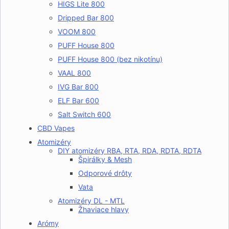
HIGS Lite 800
Dripped Bar 800
VOOM 800
PUFF House 800
PUFF House 800 (bez nikotínu)
VAAL 800
IVG Bar 800
ELF Bar 600
Salt Switch 600
CBD Vapes
Atomizéry
DIY atomizéry RBA, RTA, RDA, RDTA, RDTA
Špirálky & Mesh
Odporové drôty
Vata
Atomizéry DL - MTL
Žhaviace hlavy
Arómy