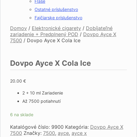
Fľaše
Ostatné príslušenstvo
Fajčiarske príslušenstvo
Domov
/
Elektronické cigarety
/
Dobíjateľné
zariadenie + Predplnený POD
/
Dovpo Ayce X
7500
/
Dovpo Ayce X Cola Ice
Dovpo Ayce X Cola Ice
20.00
€
2 + 10 ml Zariadenie
Až 7500 potiahnutí
6 na sklade
Katalógové číslo:
9900
Kategória:
Dovpo Ayce X
7500
Značky:
7500
,
ayce
,
ayce x