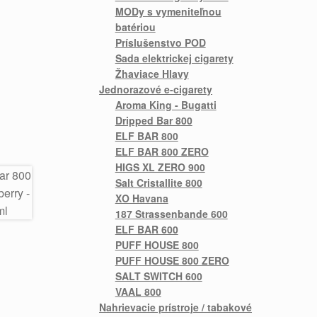
MODy s vymeniteľnou
batériou
Príslušenstvo POD
Sada elektrickej cigarety
Žhaviace Hlavy
Jednorazové e-cigarety
Aroma King - Bugatti
Dripped Bar 800
ELF BAR 800
ELF BAR 800 ZERO
HIGS XL ZERO 900
Salt Cristallite 800
XO Havana
187 Strassenbande 600
ELF BAR 600
PUFF HOUSE 800
PUFF HOUSE 800 ZERO
SALT SWITCH 600
VAAL 800
Nahrievacie prístroje / tabakové