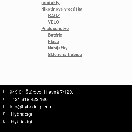
produkty
Nikotínové vrecúška
BAGZ
VELO
Príslušenstvo
Batérie
Fľaše
Nabíjačky
Sklenená trubica
943 01 Štúrovo, Hlavná 7/123.
+421 918 423 160
info@hybridcigi.com
Hybridcigi
Hybridcigi