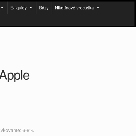
E-liquidy
Bázy
Nikotínové vrecúška
Apple
vkovanie: 6-8%