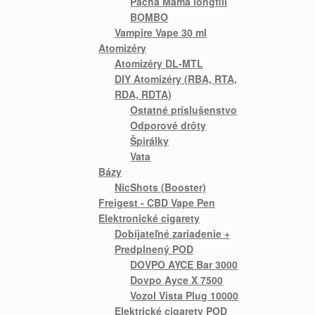
Pacha Mama longfill
BOMBO
Vampire Vape 30 ml
Atomizéry
Atomizéry DL-MTL
DIY Atomizéry (RBA, RTA,
RDA, RDTA)
Ostatné príslušenstvo
Odporové drôty
Špirálky
Vata
Bázy
NicShots (Booster)
Freigest - CBD Vape Pen
Elektronické cigarety
Dobíjateľné zariadenie +
Predplnený POD
DOVPO AYCE Bar 3000
Dovpo Ayce X 7500
Vozol Vista Plug 10000
Elektrické cigarety POD