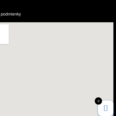
 podmienky
0