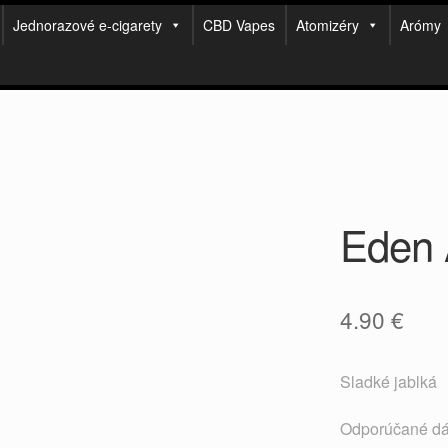
Jednorazové e-cigarety
CBD Vapes
Atomizéry
Arómy
Eden 
4.90
€
Sladké jablká
Odporúčané dá