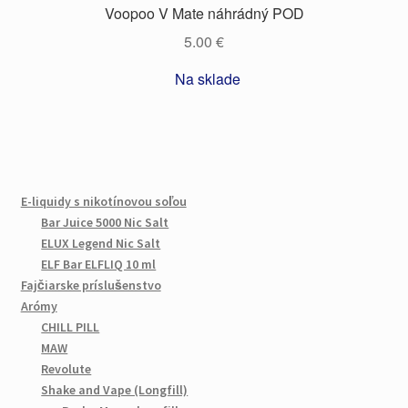
Voopoo V Mate náhrádný POD
5.00
€
Na sklade
E-liquidy s nikotínovou soľou
Bar Juice 5000 Nic Salt
ELUX Legend Nic Salt
ELF Bar ELFLIQ 10 ml
Fajčiarske príslušenstvo
Arómy
CHILL PILL
MAW
Revolute
Shake and Vape (Longfill)