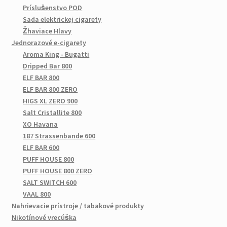
Príslušenstvo POD
Sada elektrickej cigarety
Žhaviace Hlavy
Jednorazové e-cigarety
Aroma King - Bugatti
Dripped Bar 800
ELF BAR 800
ELF BAR 800 ZERO
HIGS XL ZERO 900
Salt Cristallite 800
XO Havana
187 Strassenbande 600
ELF BAR 600
PUFF HOUSE 800
PUFF HOUSE 800 ZERO
SALT SWITCH 600
VAAL 800
Nahrievacie prístroje / tabakové produkty
Nikotínové vrecúška