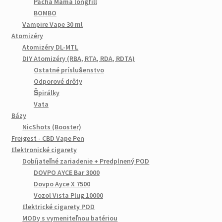
Pacha Mama longfill
BOMBO
Vampire Vape 30 ml
Atomizéry
Atomizéry DL-MTL
DIY Atomizéry (RBA, RTA, RDA, RDTA)
Ostatné príslušenstvo
Odporové drôty
Špirálky
Vata
Bázy
NicShots (Booster)
Freigest - CBD Vape Pen
Elektronické cigarety
Dobíjateľné zariadenie + Predplnený POD
DOVPO AYCE Bar 3000
Dovpo Ayce X 7500
Vozol Vista Plug 10000
Elektrické cigarety POD
MODy s vymeniteľnou batériou