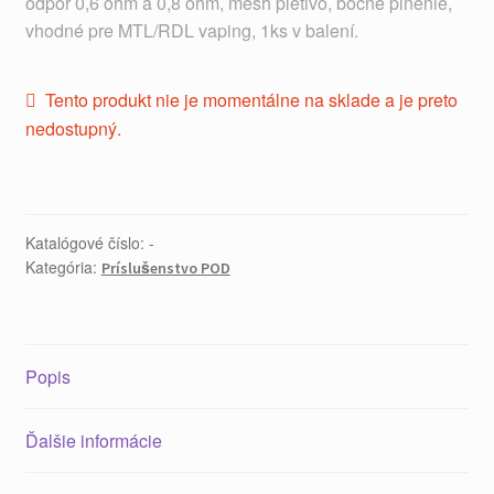
odpor 0,6 ohm a 0,8 ohm, mesh pletivo, bočné plnenie,
vhodné pre MTL/RDL vaping, 1ks v balení.
Tento produkt nie je momentálne na sklade a je preto
nedostupný.
Katalógové číslo:
-
Kategória:
Príslušenstvo POD
Popis
Ďalšie informácie