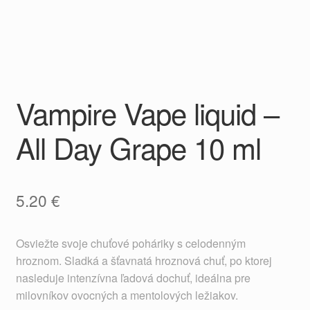
Vampire Vape liquid –
All Day Grape 10 ml
5.20
€
Osviežte svoje chuťové poháriky s celodenným
hroznom. Sladká a šťavnatá hroznová chuť, po ktorej
nasleduje intenzívna ľadová dochuť, ideálna pre
milovníkov ovocných a mentolových ležiakov.