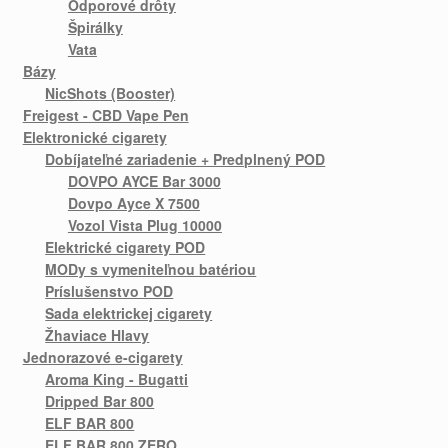
Odporové drôty
Špirálky
Vata
Bázy
NicShots (Booster)
Freigest - CBD Vape Pen
Elektronické cigarety
Dobíjateľné zariadenie + Predplnený POD
DOVPO AYCE Bar 3000
Dovpo Ayce X 7500
Vozol Vista Plug 10000
Elektrické cigarety POD
MODy s vymeniteľnou batériou
Príslušenstvo POD
Sada elektrickej cigarety
Žhaviace Hlavy
Jednorazové e-cigarety
Aroma King - Bugatti
Dripped Bar 800
ELF BAR 800
ELF BAR 800 ZERO