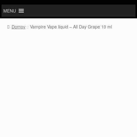
MENU
Domov
Vampire Vape liquid – All Day Grape 10 ml