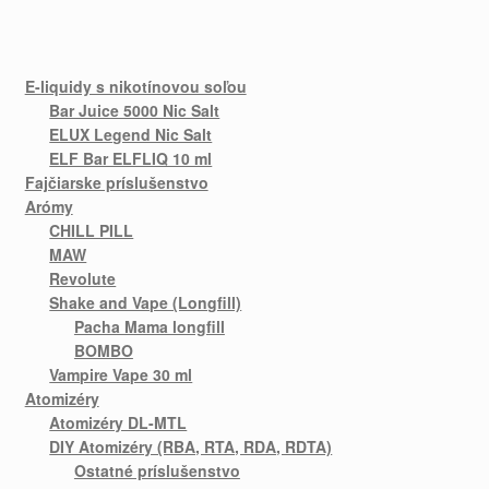
E-liquidy s nikotínovou soľou
Bar Juice 5000 Nic Salt
ELUX Legend Nic Salt
ELF Bar ELFLIQ 10 ml
Fajčiarske príslušenstvo
Arómy
CHILL PILL
MAW
Revolute
Shake and Vape (Longfill)
Pacha Mama longfill
BOMBO
Vampire Vape 30 ml
Atomizéry
Atomizéry DL-MTL
DIY Atomizéry (RBA, RTA, RDA, RDTA)
Ostatné príslušenstvo