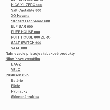
HIGS XL ZERO 900
Salt Cristallite 800
XO Havana
187 Strassenbande 600
ELF BAR 600
PUFF HOUSE 800
PUFF HOUSE 800 ZERO
SALT SWITCH 600
VAAL 800
Nahrievacie prístroje / tabakové produkty
Nikotínové vrecúška
BAGZ
VELO
Príslušenstvo
Batérie
Fľaše
Nabíjačky
Sklenená trubica