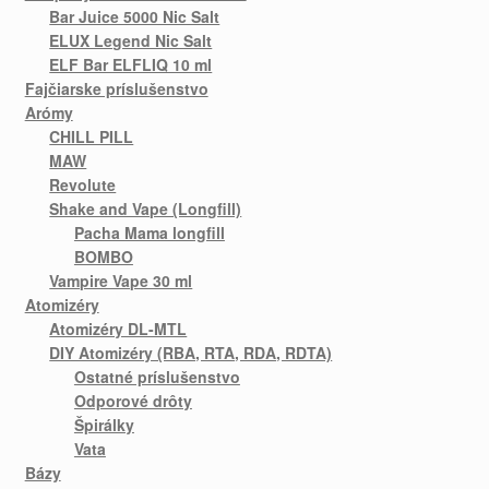
Bar Juice 5000 Nic Salt
ELUX Legend Nic Salt
ELF Bar ELFLIQ 10 ml
Fajčiarske príslušenstvo
Arómy
CHILL PILL
MAW
Revolute
Shake and Vape (Longfill)
Pacha Mama longfill
BOMBO
Vampire Vape 30 ml
Atomizéry
Atomizéry DL-MTL
DIY Atomizéry (RBA, RTA, RDA, RDTA)
Ostatné príslušenstvo
Odporové drôty
Špirálky
Vata
Bázy