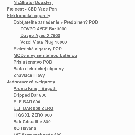
NicShots (Booster)
Freigest - CBD Vape Pen
Elektronické cigarety
Dobíjateľné zariadenie + Predplnený POD
DOVPO AYCE Bar 3000
Dovpo Ayce X 7500
Vozol Vista Plug 10000
Elektrické cigarety POD
MODy s vymeniteľnou batériou
Príslušenstvo POD
Sada elektrickej cigarety
Žhaviace Hlavy
Jednorazové e-cigarety
Aroma King - Bugatti
Dripped Bar 800
ELF BAR 800
ELF BAR 800 ZERO
HIGS XL ZERO 900
Salt Cristallite 800
XO Havana
187 Strassenbande 600