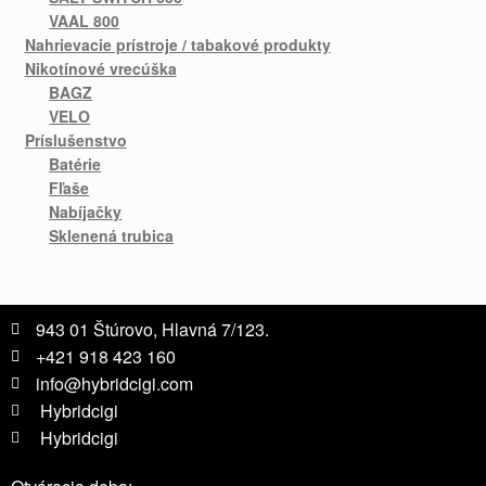
VAAL 800
Nahrievacie prístroje / tabakové produkty
Nikotínové vrecúška
BAGZ
VELO
Príslušenstvo
Batérie
Fľaše
Nabíjačky
Sklenená trubica
943 01 Štúrovo, Hlavná 7/123.
+421 918 423 160
info@hybridcigi.com
Hybridcigi
Hybridcigi