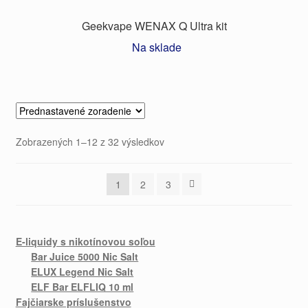
Geekvape WENAX Q Ultra kit
Na sklade
Zobrazených 1–12 z 32 výsledkov
1
2
3
E-liquidy s nikotínovou soľou
Bar Juice 5000 Nic Salt
ELUX Legend Nic Salt
ELF Bar ELFLIQ 10 ml
Fajčiarske príslušenstvo