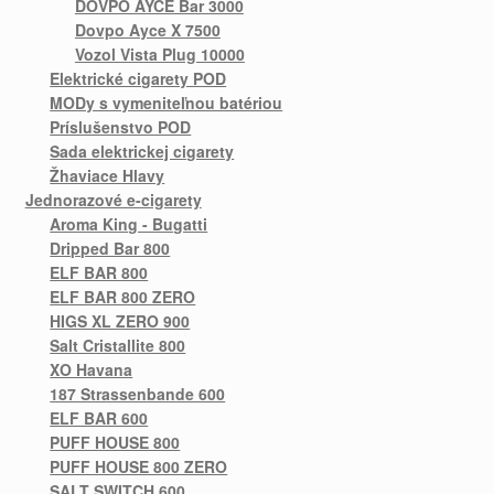
DOVPO AYCE Bar 3000
Dovpo Ayce X 7500
Vozol Vista Plug 10000
Elektrické cigarety POD
MODy s vymeniteľnou batériou
Príslušenstvo POD
Sada elektrickej cigarety
Žhaviace Hlavy
Jednorazové e-cigarety
Aroma King - Bugatti
Dripped Bar 800
ELF BAR 800
ELF BAR 800 ZERO
HIGS XL ZERO 900
Salt Cristallite 800
XO Havana
187 Strassenbande 600
ELF BAR 600
PUFF HOUSE 800
PUFF HOUSE 800 ZERO
SALT SWITCH 600