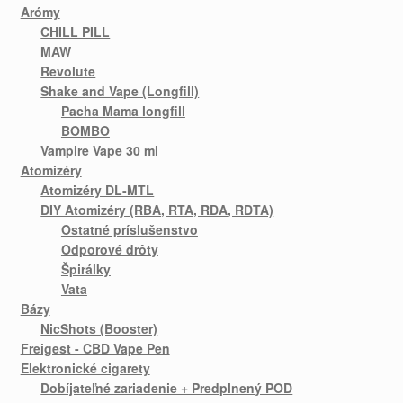
Arómy
CHILL PILL
MAW
Revolute
Shake and Vape (Longfill)
Pacha Mama longfill
BOMBO
Vampire Vape 30 ml
Atomizéry
Atomizéry DL-MTL
DIY Atomizéry (RBA, RTA, RDA, RDTA)
Ostatné príslušenstvo
Odporové drôty
Špirálky
Vata
Bázy
NicShots (Booster)
Freigest - CBD Vape Pen
Elektronické cigarety
Dobíjateľné zariadenie + Predplnený POD