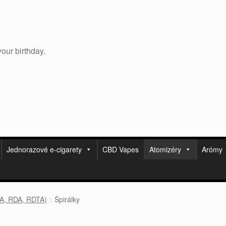
your birthday.
Jednorazové e-cigarety
CBD Vapes
Atomizéry
Arómy
TA, RDA, RDTA)
Špirálky