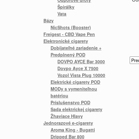
Odporové drôty
Špirálky
Vata
Bázy
NicShots (Booster)
Freigest - CBD Vape Pen
Elektronické cigarety
Dobíjateľné zariadenie +
Predplnený POD
DOVPO AYCE Bar 3000
Dovpo Ayce X 7500
Vozol Vista Plug 10000
Elektrické cigarety POD
MODy s vymeniteľnou
batériou
Príslušenstvo POD
Sada elektrickej cigarety
Žhaviace Hlavy
Jednorazové e-cigarety
Aroma King - Bugatti
Dripped Bar 800