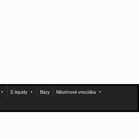
E-liquidy
Bázy
Nikotínové vrecúška