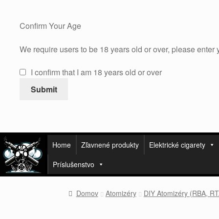
Confirm Your Age
We require users to be 18 years old or over, please enter 
I confirm that I am 18 years old or over
Submit
Home
Zľavnené produkty
Elektrické cigarety
Príslušenstvo
Domov
Atomizéry
DIY Atomizéry (RBA, R