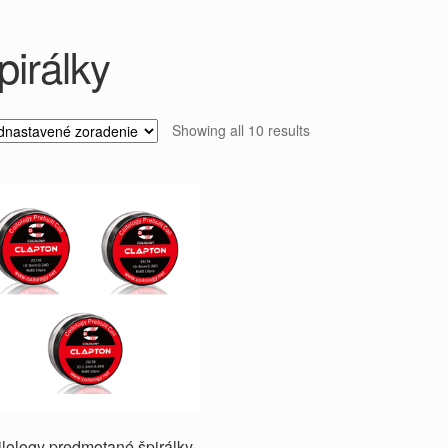
pirálky
Showing all 10 results
lology predmotané špirálky