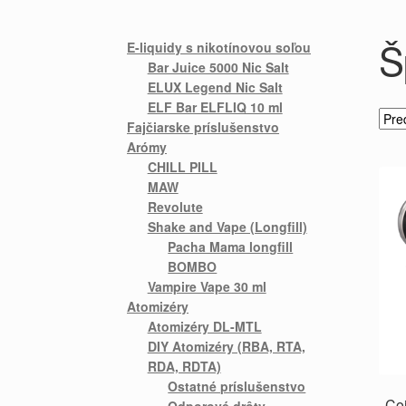
Š
E-liquidy s nikotínovou soľou
Bar Juice 5000 Nic Salt
ELUX Legend Nic Salt
ELF Bar ELFLIQ 10 ml
Fajčiarske príslušenstvo
Arómy
CHILL PILL
MAW
Revolute
Shake and Vape (Longfill)
Pacha Mama longfill
BOMBO
Vampire Vape 30 ml
Atomizéry
Atomizéry DL-MTL
DIY Atomizéry (RBA, RTA,
RDA, RDTA)
Ostatné príslušenstvo
Coi