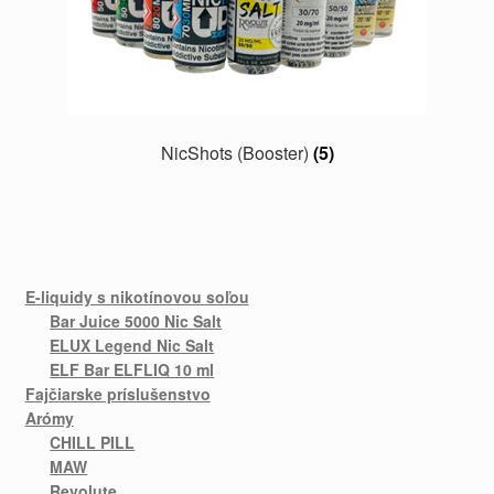
NicShots (Booster)
(5)
E-liquidy s nikotínovou soľou
Bar Juice 5000 Nic Salt
ELUX Legend Nic Salt
ELF Bar ELFLIQ 10 ml
Fajčiarske príslušenstvo
Arómy
CHILL PILL
MAW
Revolute