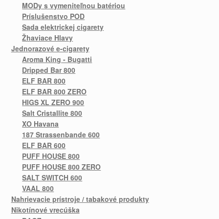
MODy s vymeniteľnou batériou
Príslušenstvo POD
Sada elektrickej cigarety
Žhaviace Hlavy
Jednorazové e-cigarety
Aroma King - Bugatti
Dripped Bar 800
ELF BAR 800
ELF BAR 800 ZERO
HIGS XL ZERO 900
Salt Cristallite 800
XO Havana
187 Strassenbande 600
ELF BAR 600
PUFF HOUSE 800
PUFF HOUSE 800 ZERO
SALT SWITCH 600
VAAL 800
Nahrievacie prístroje / tabakové produkty
Nikotínové vrecúška