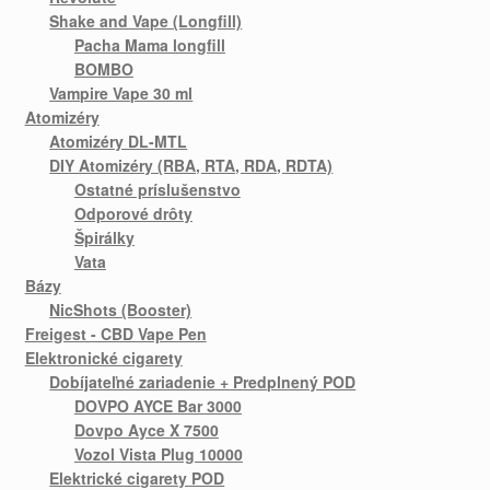
Shake and Vape (Longfill)
Pacha Mama longfill
BOMBO
Vampire Vape 30 ml
Atomizéry
Atomizéry DL-MTL
DIY Atomizéry (RBA, RTA, RDA, RDTA)
Ostatné príslušenstvo
Odporové drôty
Špirálky
Vata
Bázy
NicShots (Booster)
Freigest - CBD Vape Pen
Elektronické cigarety
Dobíjateľné zariadenie + Predplnený POD
DOVPO AYCE Bar 3000
Dovpo Ayce X 7500
Vozol Vista Plug 10000
Elektrické cigarety POD