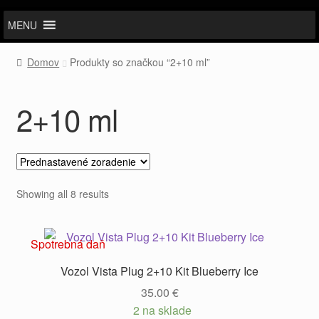
MENU
Domov
Produkty so značkou “2+10 ml”
2+10 ml
Showing all 8 results
Spotrebná daň
Vozol Vista Plug 2+10 Kit Blueberry Ice
35.00
€
2 na sklade