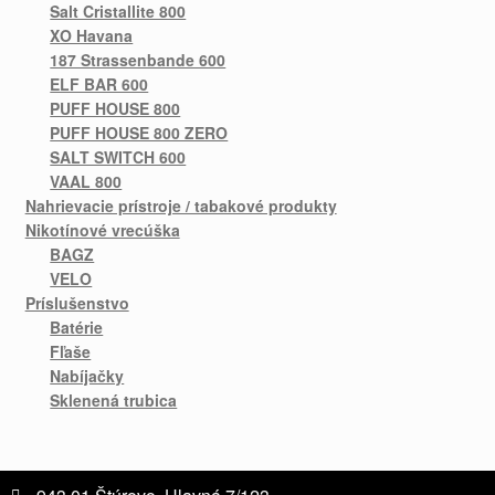
Salt Cristallite 800
XO Havana
187 Strassenbande 600
ELF BAR 600
PUFF HOUSE 800
PUFF HOUSE 800 ZERO
SALT SWITCH 600
VAAL 800
Nahrievacie prístroje / tabakové produkty
Nikotínové vrecúška
BAGZ
VELO
Príslušenstvo
Batérie
Fľaše
Nabíjačky
Sklenená trubica