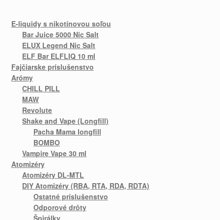
E-liquidy s nikotínovou soľou
Bar Juice 5000 Nic Salt
ELUX Legend Nic Salt
ELF Bar ELFLIQ 10 ml
Fajčiarske príslušenstvo
Arómy
CHILL PILL
MAW
Revolute
Shake and Vape (Longfill)
Pacha Mama longfill
BOMBO
Vampire Vape 30 ml
Atomizéry
Atomizéry DL-MTL
DIY Atomizéry (RBA, RTA, RDA, RDTA)
Ostatné príslušenstvo
Odporové drôty
Špirálky