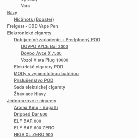
Vata
Bázy
NicShots (Booster)
Freigest - CBD Vape Pen
Elektronické cigarety
Dobíjateľné zariadenie + Predplnený POD
DOVPO AYCE Bar 3000
Dovpo Ayce X 7500
Vozol Vista Plug 10000
Elektrické cigarety POD
MODy s vymeniteľnou batériou
Príslušenstvo POD
Sada elektrickej cigarety
Žhaviace Hlavy
Jednorazové e-cigarety
Aroma King - Bugatti
Dripped Bar 800
ELF BAR 800
ELF BAR 800 ZERO
HIGS XL ZERO 900