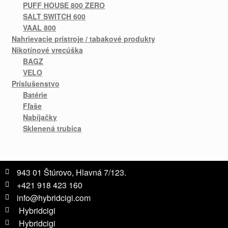
PUFF HOUSE 800 ZERO
SALT SWITCH 600
VAAL 800
Nahrievacie prístroje / tabakové produkty
Nikotínové vrecúška
BAGZ
VELO
Príslušenstvo
Batérie
Fľaše
Nabíjačky
Sklenená trubica
943 01 Štúrovo, Hlavná 7/123.
+421 918 423 160
info@hybridcigi.com
Hybridcigi
Hybridcigi