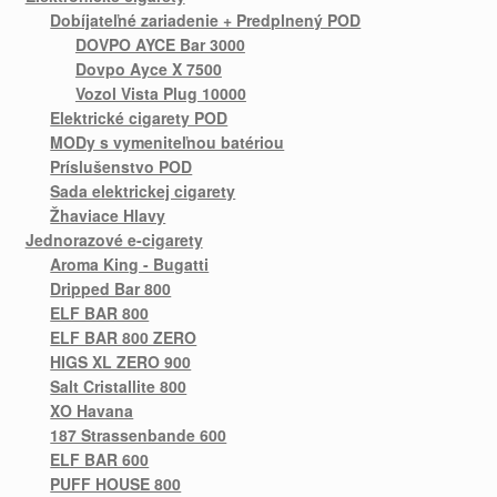
Dobíjateľné zariadenie + Predplnený POD
DOVPO AYCE Bar 3000
Dovpo Ayce X 7500
Vozol Vista Plug 10000
Elektrické cigarety POD
MODy s vymeniteľnou batériou
Príslušenstvo POD
Sada elektrickej cigarety
Žhaviace Hlavy
Jednorazové e-cigarety
Aroma King - Bugatti
Dripped Bar 800
ELF BAR 800
ELF BAR 800 ZERO
HIGS XL ZERO 900
Salt Cristallite 800
XO Havana
187 Strassenbande 600
ELF BAR 600
PUFF HOUSE 800