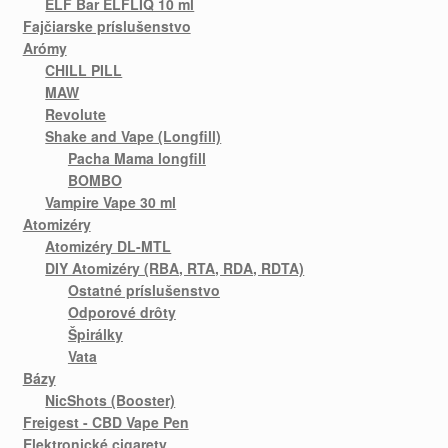
ELF Bar ELFLIQ 10 ml
Fajčiarske príslušenstvo
Arómy
CHILL PILL
MAW
Revolute
Shake and Vape (Longfill)
Pacha Mama longfill
BOMBO
Vampire Vape 30 ml
Atomizéry
Atomizéry DL-MTL
DIY Atomizéry (RBA, RTA, RDA, RDTA)
Ostatné príslušenstvo
Odporové drôty
Špirálky
Vata
Bázy
NicShots (Booster)
Freigest - CBD Vape Pen
Elektronické cigarety