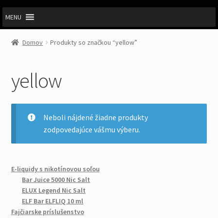
MENU
Domov
Produkty so značkou “yellow”
yellow
Neboli nájdené žiadne produkty
zodpovedajúce vášmu výberu.
E-liquidy s nikotínovou soľou
Bar Juice 5000 Nic Salt
ELUX Legend Nic Salt
ELF Bar ELFLIQ 10 ml
Fajčiarske príslušenstvo