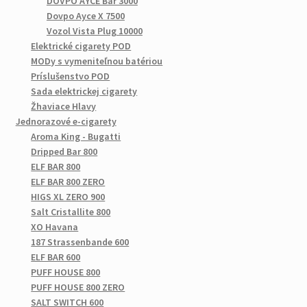
DOVPO AYCE Bar 3000
Dovpo Ayce X 7500
Vozol Vista Plug 10000
Elektrické cigarety POD
MODy s vymeniteľnou batériou
Príslušenstvo POD
Sada elektrickej cigarety
Žhaviace Hlavy
Jednorazové e-cigarety
Aroma King - Bugatti
Dripped Bar 800
ELF BAR 800
ELF BAR 800 ZERO
HIGS XL ZERO 900
Salt Cristallite 800
XO Havana
187 Strassenbande 600
ELF BAR 600
PUFF HOUSE 800
PUFF HOUSE 800 ZERO
SALT SWITCH 600