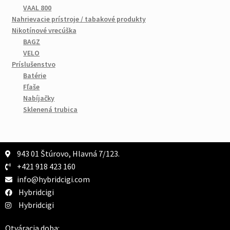
VAAL 800
Nahrievacie prístroje / tabakové produkty
Nikotínové vrecúška
BAGZ
VELO
Príslušenstvo
Batérie
Fľaše
Nabíjačky
Sklenená trubica
943 01 Štúrovo, Hlavná 7/123.
+421 918 423 160
info@hybridcigi.com
Hybridcigi
Hybridcigi
Otváracia doba: