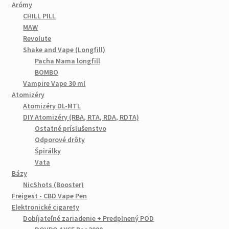
Arómy
CHILL PILL
MAW
Revolute
Shake and Vape (Longfill)
Pacha Mama longfill
BOMBO
Vampire Vape 30 ml
Atomizéry
Atomizéry DL-MTL
DIY Atomizéry (RBA, RTA, RDA, RDTA)
Ostatné príslušenstvo
Odporové drôty
Špirálky
Vata
Bázy
NicShots (Booster)
Freigest - CBD Vape Pen
Elektronické cigarety
Dobíjateľné zariadenie + Predplnený POD