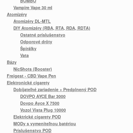
BOMBO
Vampire Vape 30 ml
Atomizéry
Atomizéry DL-MTL
DIY Atomizéry (RBA, RTA, RDA, RDTA)
Ostatné príslušenstvo
Odporové drôty
Špirálky
Vata
Bázy
NicShots (Booster)
Freigest - CBD Vape Pen
Elektronické cigarety
Dobíjateľné zariadenie + Predplnený POD
DOVPO AYCE Bar 3000
Dovpo Ayce X 7500
Vozol Vista Plug 10000
Elektrické cigarety POD
MODy s vymeniteľnou batériou
Príslušenstvo POD