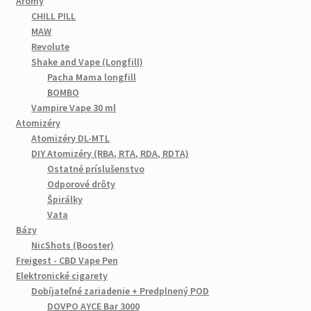
Arómy
CHILL PILL
MAW
Revolute
Shake and Vape (Longfill)
Pacha Mama longfill
BOMBO
Vampire Vape 30 ml
Atomizéry
Atomizéry DL-MTL
DIY Atomizéry (RBA, RTA, RDA, RDTA)
Ostatné príslušenstvo
Odporové drôty
Špirálky
Vata
Bázy
NicShots (Booster)
Freigest - CBD Vape Pen
Elektronické cigarety
Dobíjateľné zariadenie + Predplnený POD
DOVPO AYCE Bar 3000