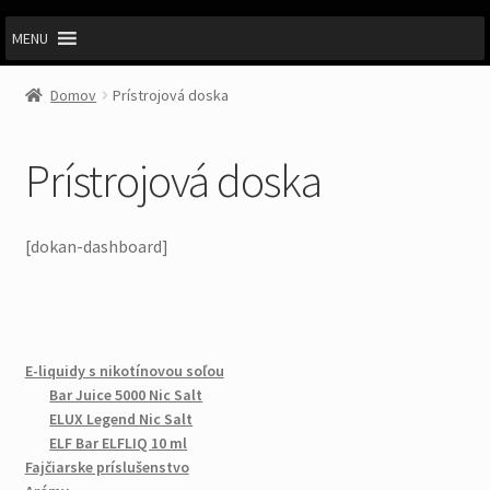
MENU
Domov
Prístrojová doska
Prístrojová doska
[dokan-dashboard]
E-liquidy s nikotínovou soľou
Bar Juice 5000 Nic Salt
ELUX Legend Nic Salt
ELF Bar ELFLIQ 10 ml
Fajčiarske príslušenstvo