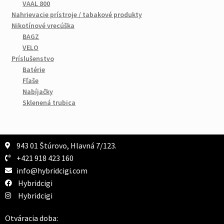
VAAL 800
Nahrievacie prístroje / tabakové produkty
Nikotínové vrecúška
BAGZ
VELO
Príslušenstvo
Batérie
Fľaše
Nabíjačky
Sklenená trubica
943 01 Štúrovo, Hlavná 7/123.
+421 918 423 160
info@hybridcigi.com
Hybridcigi
Hybridcigi
Otváracia doba: