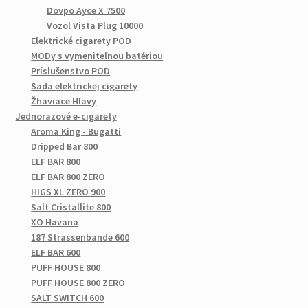
Dovpo Ayce X 7500
Vozol Vista Plug 10000
Elektrické cigarety POD
MODy s vymeniteľnou batériou
Príslušenstvo POD
Sada elektrickej cigarety
Žhaviace Hlavy
Jednorazové e-cigarety
Aroma King - Bugatti
Dripped Bar 800
ELF BAR 800
ELF BAR 800 ZERO
HIGS XL ZERO 900
Salt Cristallite 800
XO Havana
187 Strassenbande 600
ELF BAR 600
PUFF HOUSE 800
PUFF HOUSE 800 ZERO
SALT SWITCH 600