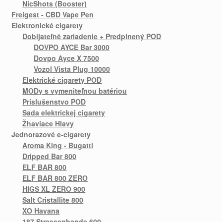
NicShots (Booster)
Freigest - CBD Vape Pen
Elektronické cigarety
Dobíjateľné zariadenie + Predplnený POD
DOVPO AYCE Bar 3000
Dovpo Ayce X 7500
Vozol Vista Plug 10000
Elektrické cigarety POD
MODy s vymeniteľnou batériou
Príslušenstvo POD
Sada elektrickej cigarety
Žhaviace Hlavy
Jednorazové e-cigarety
Aroma King - Bugatti
Dripped Bar 800
ELF BAR 800
ELF BAR 800 ZERO
HIGS XL ZERO 900
Salt Cristallite 800
XO Havana
187 Strassenbande 600