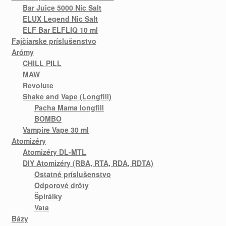
Bar Juice 5000 Nic Salt
ELUX Legend Nic Salt
ELF Bar ELFLIQ 10 ml
Fajčiarske príslušenstvo
Arómy
CHILL PILL
MAW
Revolute
Shake and Vape (Longfill)
Pacha Mama longfill
BOMBO
Vampire Vape 30 ml
Atomizéry
Atomizéry DL-MTL
DIY Atomizéry (RBA, RTA, RDA, RDTA)
Ostatné príslušenstvo
Odporové drôty
Špirálky
Vata
Bázy