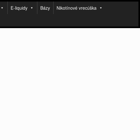
E-liquidy
Bázy
Nikotínové vrecúška