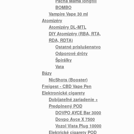
Pacha Mama longfill
BOMBO
Vampire Vape 30 ml
Atomizéry
Atomizéry DL-MTL
DIY Atomizéry (RBA, RTA,
RDA, RDTA)
Ostatné príslušenstvo
Odporové drôty
Špirálky
Vata
Bázy
NicShots (Booster)
Freigest - CBD Vape Pen
Elektronické cigarety
Dobíjateľné zariadenie +
Predplnený POD
DOVPO AYCE Bar 3000
Dovpo Ayce X 7500
Vozol Vista Plug 10000
Elektrické cigarety POD