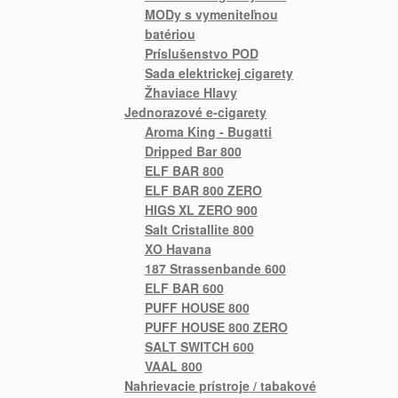
MODy s vymeniteľnou
batériou
Príslušenstvo POD
Sada elektrickej cigarety
Žhaviace Hlavy
Jednorazové e-cigarety
Aroma King - Bugatti
Dripped Bar 800
ELF BAR 800
ELF BAR 800 ZERO
HIGS XL ZERO 900
Salt Cristallite 800
XO Havana
187 Strassenbande 600
ELF BAR 600
PUFF HOUSE 800
PUFF HOUSE 800 ZERO
SALT SWITCH 600
VAAL 800
Nahrievacie prístroje / tabakové