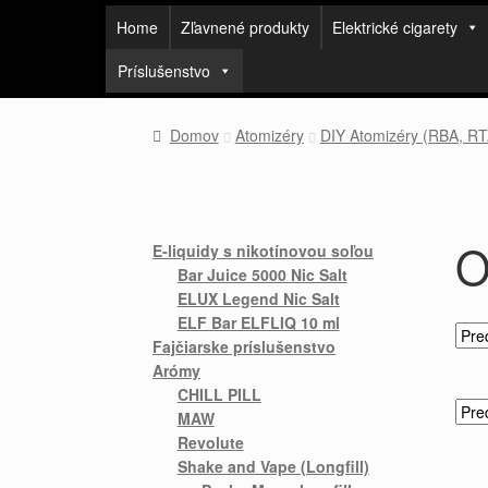
Home
Zľavnené produkty
Elektrické cigarety
Príslušenstvo
Domov
Atomizéry
DIY Atomizéry (RBA, R
O
E-liquidy s nikotínovou soľou
Bar Juice 5000 Nic Salt
ELUX Legend Nic Salt
ELF Bar ELFLIQ 10 ml
Fajčiarske príslušenstvo
Arómy
CHILL PILL
MAW
Revolute
Shake and Vape (Longfill)