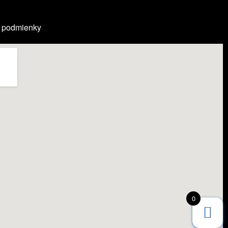
 podmienky
0