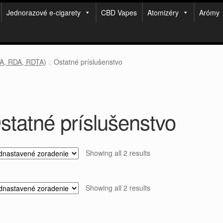
Jednorazové e-cigarety
CBD Vapes
Atomizéry
Arómy
TA, RDA, RDTA)
Ostatné príslušenstvo
statné príslušenstvo
Showing all 2 results
Showing all 2 results