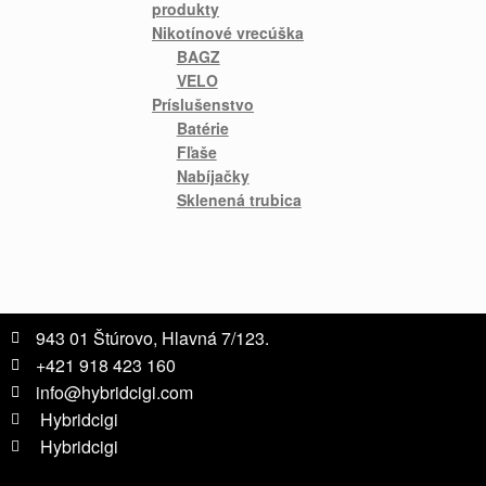
produkty
Nikotínové vrecúška
BAGZ
VELO
Príslušenstvo
Batérie
Fľaše
Nabíjačky
Sklenená trubica
943 01 Štúrovo, Hlavná 7/123.
+421 918 423 160
info@hybridcigi.com
Hybridcigi
Hybridcigi