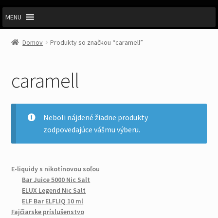
MENU
Domov
Produkty so značkou “caramell”
caramell
Neboli nájdené žiadne produkty
zodpovedajúce vášmu výberu.
E-liquidy s nikotínovou soľou
Bar Juice 5000 Nic Salt
ELUX Legend Nic Salt
ELF Bar ELFLIQ 10 ml
Fajčiarske príslušenstvo