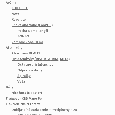
Arómy
CHILL PILL
MAW
Revolute
Shake and Vape (Longfill)
Pacha Mama longfill
BOMBO
Vampire Vape 30 ml
Atomizéry
Atomizéry DL-MTL
DIY Atomizéry (RBA, RTA, RDA, RDTA)
Ostatné príslušenstvo
Odporové drôty
Špirálky
Vata
Bázy
NicShots (Booster)
Freigest - CBD Vape Pen
Elektronické cigarety
Dobíjateľné zariadenie + Predplnený POD