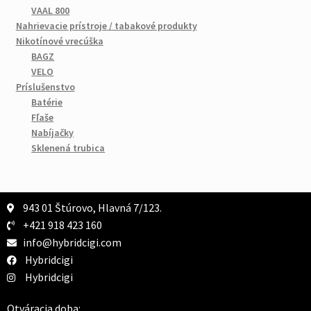
VAAL 800
Nahrievacie prístroje / tabakové produkty
Nikotínové vrecúška
BAGZ
VELO
Príslušenstvo
Batérie
Fľaše
Nabíjačky
Sklenená trubica
943 01 Štúrovo, Hlavná 7/123.
+421 918 423 160
info@hybridcigi.com
Hybridcigi
Hybridcigi
Otváracia doba: