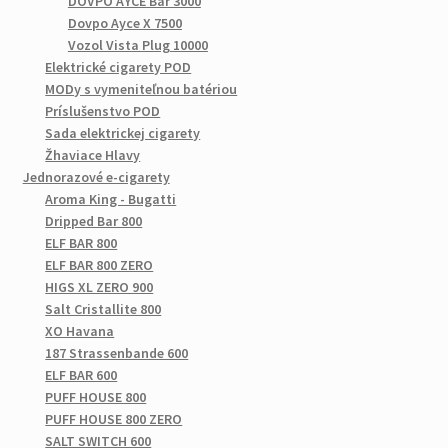
DOVPO AYCE Bar 3000
Dovpo Ayce X 7500
Vozol Vista Plug 10000
Elektrické cigarety POD
MODy s vymeniteľnou batériou
Príslušenstvo POD
Sada elektrickej cigarety
Žhaviace Hlavy
Jednorazové e-cigarety
Aroma King - Bugatti
Dripped Bar 800
ELF BAR 800
ELF BAR 800 ZERO
HIGS XL ZERO 900
Salt Cristallite 800
XO Havana
187 Strassenbande 600
ELF BAR 600
PUFF HOUSE 800
PUFF HOUSE 800 ZERO
SALT SWITCH 600