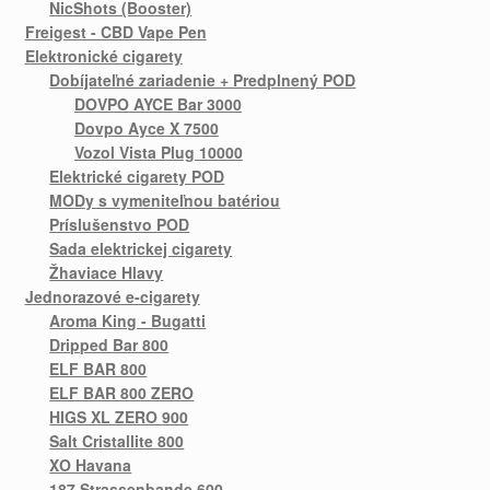
NicShots (Booster)
Freigest - CBD Vape Pen
Elektronické cigarety
Dobíjateľné zariadenie + Predplnený POD
DOVPO AYCE Bar 3000
Dovpo Ayce X 7500
Vozol Vista Plug 10000
Elektrické cigarety POD
MODy s vymeniteľnou batériou
Príslušenstvo POD
Sada elektrickej cigarety
Žhaviace Hlavy
Jednorazové e-cigarety
Aroma King - Bugatti
Dripped Bar 800
ELF BAR 800
ELF BAR 800 ZERO
HIGS XL ZERO 900
Salt Cristallite 800
XO Havana
187 Strassenbande 600