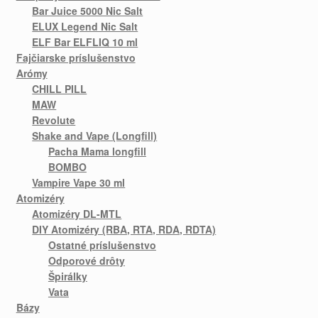
Bar Juice 5000 Nic Salt
ELUX Legend Nic Salt
ELF Bar ELFLIQ 10 ml
Fajčiarske príslušenstvo
Arómy
CHILL PILL
MAW
Revolute
Shake and Vape (Longfill)
Pacha Mama longfill
BOMBO
Vampire Vape 30 ml
Atomizéry
Atomizéry DL-MTL
DIY Atomizéry (RBA, RTA, RDA, RDTA)
Ostatné príslušenstvo
Odporové drôty
Špirálky
Vata
Bázy