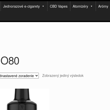
Jednorazové e-cigarety
CBD Vapes
Atomizéry
Arómy
O80
Zobrazený jediný výsledok