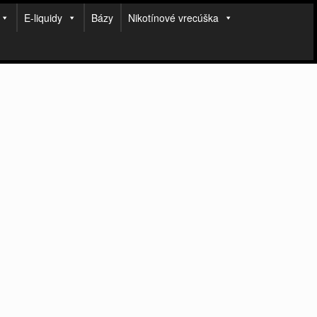
E-liquidy
Bázy
Nikotínové vrecúška