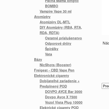
Pacha Mama longfill
BOMBO
Vampire Vape 30 ml
Atomizéry
Atomizéry DL-MTL
DIY Atomizéry (RBA, RTA,
RDA, RDTA)
Ostatné príslušenstvo
Ná
Odporové drôty
Špirálky
Vata
Bázy
NicShots (Booster)
Freigest - CBD Vape Pen
Elektronické cigarety
Dobíjateľné zariadenie +
Predplnený POD
DOVPO AYCE Bar 3000
Dovpo Ayce X 7500
Vozol Vista Plug 10000
Elektrické cigarety POD