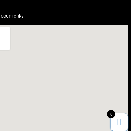
 podmienky
0