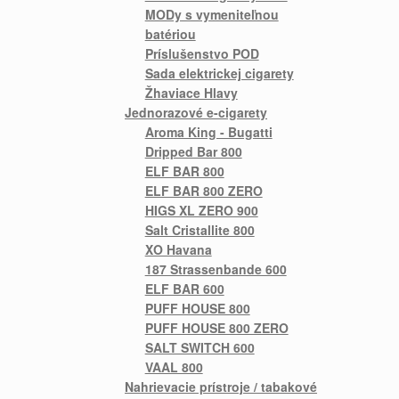
MODy s vymeniteľnou
batériou
Príslušenstvo POD
Sada elektrickej cigarety
Žhaviace Hlavy
Jednorazové e-cigarety
Aroma King - Bugatti
Dripped Bar 800
ELF BAR 800
ELF BAR 800 ZERO
HIGS XL ZERO 900
Salt Cristallite 800
XO Havana
187 Strassenbande 600
ELF BAR 600
PUFF HOUSE 800
PUFF HOUSE 800 ZERO
SALT SWITCH 600
VAAL 800
Nahrievacie prístroje / tabakové