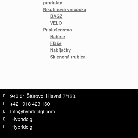
produkty
Nikotínové vrecúška
BAGZ
VELO
Príslušenstvo
Batérie
Fľaše
Nabíjačky
Sklenená trubica
943 01 Štúrovo, Hlavná 7/123.
+421 918 423 160
info@hybridcigi.com
Hybridcigi
Hybridcigi