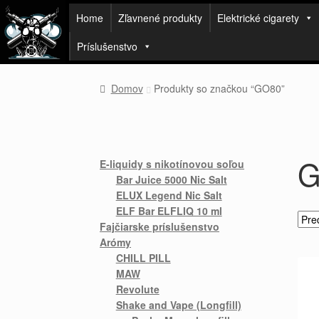
Home
Zľavnené produkty
Elektrické cigarety
Príslušenstvo
Domov
Produkty so značkou “GO80”
G
E-liquidy s nikotínovou soľou
Bar Juice 5000 Nic Salt
ELUX Legend Nic Salt
ELF Bar ELFLIQ 10 ml
Fajčiarske príslušenstvo
Arómy
CHILL PILL
MAW
Revolute
Shake and Vape (Longfill)