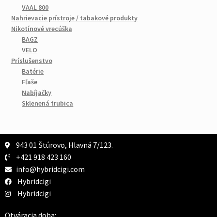
VAAL 800
Nahrievacie prístroje / tabakové produkty
Nikotínové vrecúška
BAGZ
VELO
Príslušenstvo
Batérie
Fľaše
Nabíjačky
Sklenená trubica
943 01 Štúrovo, Hlavná 7/123.
+421 918 423 160
info@hybridcigi.com
Hybridcigi
Hybridcigi
Otváracia doba: