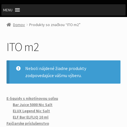
MENU
Domov
Produkty so značkou “ITO m2”
ITO m2
Neboli nájdené žiadne produkty
zodpovedajúce vášmu výberu.
E-liquidy s nikotínovou soľou
Bar Juice 5000 Nic Salt
ELUX Legend Nic Salt
ELF Bar ELFLIQ 10 ml
Fajčiarske príslušenstvo