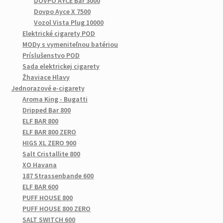
DOVPO AYCE Bar 3000
Dovpo Ayce X 7500
Vozol Vista Plug 10000
Elektrické cigarety POD
MODy s vymeniteľnou batériou
Príslušenstvo POD
Sada elektrickej cigarety
Žhaviace Hlavy
Jednorazové e-cigarety
Aroma King - Bugatti
Dripped Bar 800
ELF BAR 800
ELF BAR 800 ZERO
HIGS XL ZERO 900
Salt Cristallite 800
XO Havana
187 Strassenbande 600
ELF BAR 600
PUFF HOUSE 800
PUFF HOUSE 800 ZERO
SALT SWITCH 600