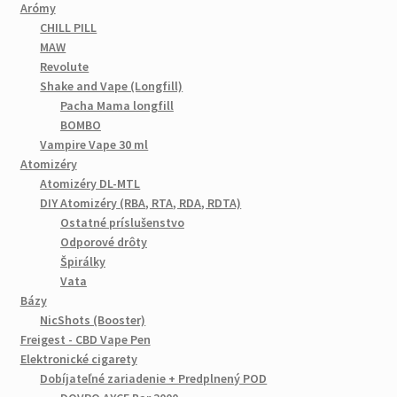
Arómy
CHILL PILL
MAW
Revolute
Shake and Vape (Longfill)
Pacha Mama longfill
BOMBO
Vampire Vape 30 ml
Atomizéry
Atomizéry DL-MTL
DIY Atomizéry (RBA, RTA, RDA, RDTA)
Ostatné príslušenstvo
Odporové drôty
Špirálky
Vata
Bázy
NicShots (Booster)
Freigest - CBD Vape Pen
Elektronické cigarety
Dobíjateľné zariadenie + Predplnený POD