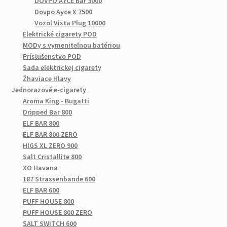
DOVPO AYCE Bar 3000
Dovpo Ayce X 7500
Vozol Vista Plug 10000
Elektrické cigarety POD
MODy s vymeniteľnou batériou
Príslušenstvo POD
Sada elektrickej cigarety
Žhaviace Hlavy
Jednorazové e-cigarety
Aroma King - Bugatti
Dripped Bar 800
ELF BAR 800
ELF BAR 800 ZERO
HIGS XL ZERO 900
Salt Cristallite 800
XO Havana
187 Strassenbande 600
ELF BAR 600
PUFF HOUSE 800
PUFF HOUSE 800 ZERO
SALT SWITCH 600