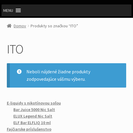
MENU
Domov
Produkty so značkou “ITO”
ITO
Neboli nájdené žiadne produkty
zodpovedajúce vášmu výberu.
E-liquidy s nikotínovou soľou
Bar Juice 5000 Nic Salt
ELUX Legend Nic Salt
ELF Bar ELFLIQ 10 ml
Fajčiarske príslušenstvo