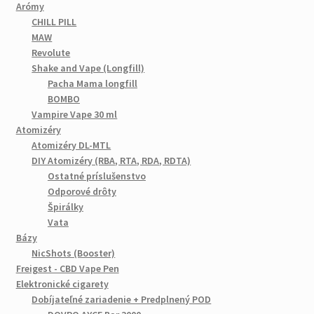
Arómy
CHILL PILL
MAW
Revolute
Shake and Vape (Longfill)
Pacha Mama longfill
BOMBO
Vampire Vape 30 ml
Atomizéry
Atomizéry DL-MTL
DIY Atomizéry (RBA, RTA, RDA, RDTA)
Ostatné príslušenstvo
Odporové drôty
Špirálky
Vata
Bázy
NicShots (Booster)
Freigest - CBD Vape Pen
Elektronické cigarety
Dobíjateľné zariadenie + Predplnený POD