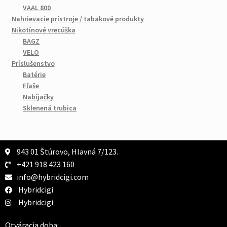
VAAL 800
Nahrievacie prístroje / tabakové produkty
Nikotínové vrecúška
BAGZ
VELO
Príslušenstvo
Batérie
Fľaše
Nabíjačky
Sklenená trubica
943 01 Štúrovo, Hlavná 7/123.
+421 918 423 160
info@hybridcigi.com
Hybridcigi
Hybridcigi
Otváracia doba: