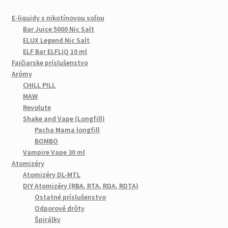
E-liquidy s nikotínovou soľou
Bar Juice 5000 Nic Salt
ELUX Legend Nic Salt
ELF Bar ELFLIQ 10 ml
Fajčiarske príslušenstvo
Arómy
CHILL PILL
MAW
Revolute
Shake and Vape (Longfill)
Pacha Mama longfill
BOMBO
Vampire Vape 30 ml
Atomizéry
Atomizéry DL-MTL
DIY Atomizéry (RBA, RTA, RDA, RDTA)
Ostatné príslušenstvo
Odporové drôty
Špirálky