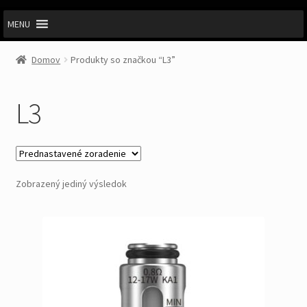
MENU
Domov
Produkty so značkou “L3”
L3
Zobrazený jediný výsledok