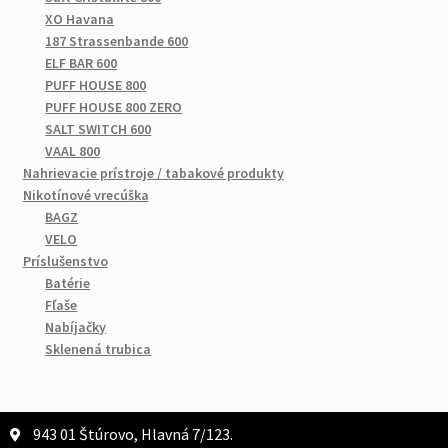
XO Havana
187 Strassenbande 600
ELF BAR 600
PUFF HOUSE 800
PUFF HOUSE 800 ZERO
SALT SWITCH 600
VAAL 800
Nahrievacie prístroje / tabakové produkty
Nikotínové vrecúška
BAGZ
VELO
Príslušenstvo
Batérie
Fľaše
Nabíjačky
Sklenená trubica
943 01 Štúrovo, Hlavná 7/123.