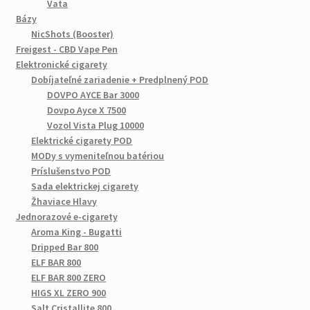
Vata
Bázy
NicShots (Booster)
Freigest - CBD Vape Pen
Elektronické cigarety
Dobíjateľné zariadenie + Predplnený POD
DOVPO AYCE Bar 3000
Dovpo Ayce X 7500
Vozol Vista Plug 10000
Elektrické cigarety POD
MODy s vymeniteľnou batériou
Príslušenstvo POD
Sada elektrickej cigarety
Žhaviace Hlavy
Jednorazové e-cigarety
Aroma King - Bugatti
Dripped Bar 800
ELF BAR 800
ELF BAR 800 ZERO
HIGS XL ZERO 900
Salt Cristallite 800