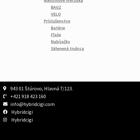
Nikotínové vrecúška
BAGZ
VELO
Príslušenstvo
Batérie
Fľaše
Nabíjačky
Sklenená trubica
943 01 Štúrovo, Hlavná 7/123.
+421 918 423 160
info@hybridcigi.com
Hybridcigi
Hybridcigi