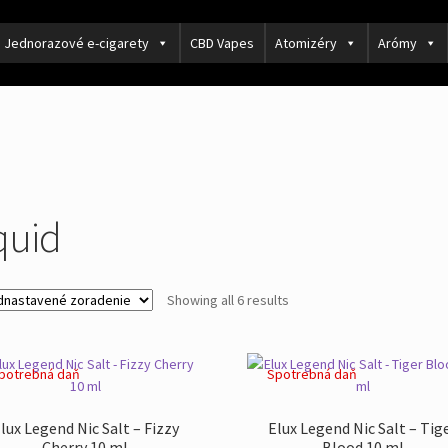
Jednorazové e-cigarety
CBD Vapes
Atomizéry
Arómy
quid
Showing all 6 results
potrebná daň
Spotrebná daň
lux Legend Nic Salt – Fizzy
Elux Legend Nic Salt – Tig
Cherry 10 ml
Blood 10 ml