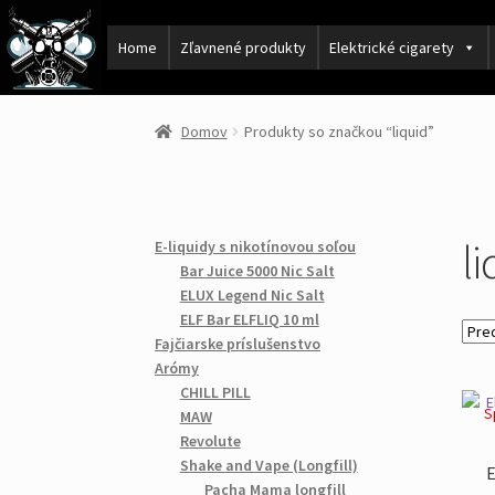
Home
Zľavnené produkty
Elektrické cigarety
Domov
Produkty so značkou “liquid”
li
E-liquidy s nikotínovou soľou
Bar Juice 5000 Nic Salt
ELUX Legend Nic Salt
ELF Bar ELFLIQ 10 ml
Fajčiarske príslušenstvo
Arómy
CHILL PILL
S
MAW
Revolute
Shake and Vape (Longfill)
E
Pacha Mama longfill