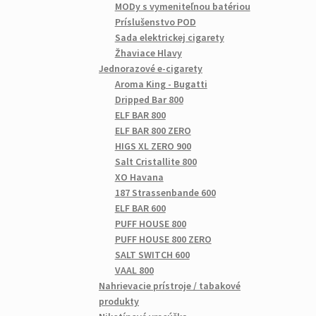
MODy s vymeniteľnou batériou
Príslušenstvo POD
Sada elektrickej cigarety
Žhaviace Hlavy
Jednorazové e-cigarety
Aroma King - Bugatti
Dripped Bar 800
ELF BAR 800
ELF BAR 800 ZERO
HIGS XL ZERO 900
Salt Cristallite 800
XO Havana
187 Strassenbande 600
ELF BAR 600
PUFF HOUSE 800
PUFF HOUSE 800 ZERO
SALT SWITCH 600
VAAL 800
Nahrievacie prístroje / tabakové
produkty