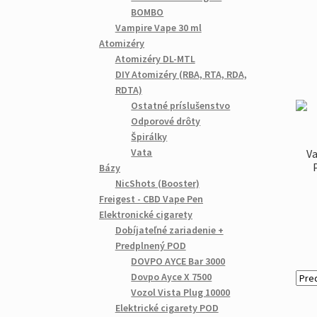
BOMBO
Vampire Vape 30 ml
Atomizéry
Atomizéry DL-MTL
DIY Atomizéry (RBA, RTA, RDA,
RDTA)
Ostatné príslušenstvo
Odporové drôty
Špirálky
Vata
Va
Bázy
NicShots (Booster)
Freigest - CBD Vape Pen
Elektronické cigarety
Dobíjateľné zariadenie +
Predplnený POD
DOVPO AYCE Bar 3000
Dovpo Ayce X 7500
Vozol Vista Plug 10000
Elektrické cigarety POD