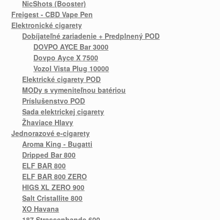
NicShots (Booster)
Freigest - CBD Vape Pen
Elektronické cigarety
Dobíjateľné zariadenie + Predplnený POD
DOVPO AYCE Bar 3000
Dovpo Ayce X 7500
Vozol Vista Plug 10000
Elektrické cigarety POD
MODy s vymeniteľnou batériou
Príslušenstvo POD
Sada elektrickej cigarety
Žhaviace Hlavy
Jednorazové e-cigarety
Aroma King - Bugatti
Dripped Bar 800
ELF BAR 800
ELF BAR 800 ZERO
HIGS XL ZERO 900
Salt Cristallite 800
XO Havana
187 Strassenbande 600