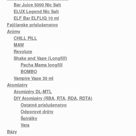
Bar Juice 5000 Nic Salt
ELUX Legend Nic Salt
ELF Bar ELFLIQ 10 ml
Fajčiarske príslušenstvo
Arómy
CHILL PILL
MAW
Revolute
Shake and Vape (Longfill)
Pacha Mama longfill
BOMBO
Vampire Vape 30 ml
Atomizéry
Atomizéry DL-MTL
DIY Atomizéry (RBA, RTA, RDA, RDTA)
Ostatné príslušenstvo
Odporové drôty
Špirálky
Vata
Bázy