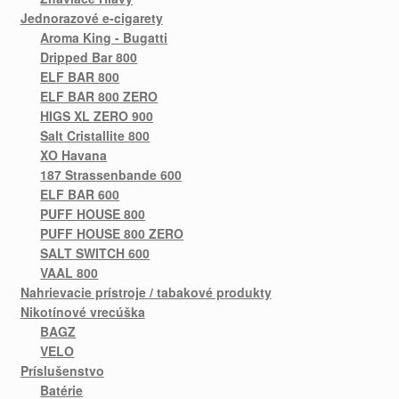
Jednorazové e-cigarety
Aroma King - Bugatti
Dripped Bar 800
ELF BAR 800
ELF BAR 800 ZERO
HIGS XL ZERO 900
Salt Cristallite 800
XO Havana
187 Strassenbande 600
ELF BAR 600
PUFF HOUSE 800
PUFF HOUSE 800 ZERO
SALT SWITCH 600
VAAL 800
Nahrievacie prístroje / tabakové produkty
Nikotínové vrecúška
BAGZ
VELO
Príslušenstvo
Batérie