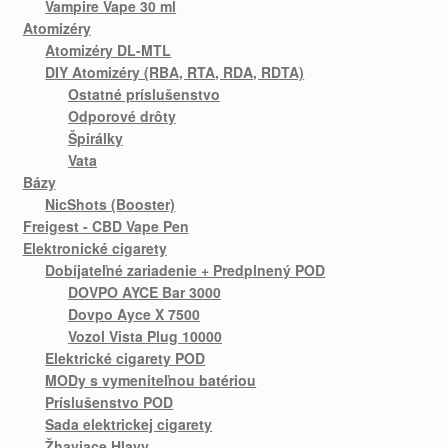
Vampire Vape 30 ml
Atomizéry
Atomizéry DL-MTL
DIY Atomizéry (RBA, RTA, RDA, RDTA)
Ostatné príslušenstvo
Odporové drôty
Špirálky
Vata
Bázy
NicShots (Booster)
Freigest - CBD Vape Pen
Elektronické cigarety
Dobíjateľné zariadenie + Predplnený POD
DOVPO AYCE Bar 3000
Dovpo Ayce X 7500
Vozol Vista Plug 10000
Elektrické cigarety POD
MODy s vymeniteľnou batériou
Príslušenstvo POD
Sada elektrickej cigarety
Žhaviace Hlavy