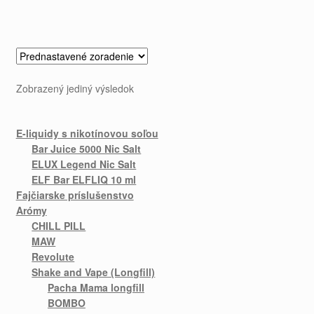
Zobrazený jediný výsledok
E-liquidy s nikotínovou soľou
Bar Juice 5000 Nic Salt
ELUX Legend Nic Salt
ELF Bar ELFLIQ 10 ml
Fajčiarske príslušenstvo
Arómy
CHILL PILL
MAW
Revolute
Shake and Vape (Longfill)
Pacha Mama longfill
BOMBO