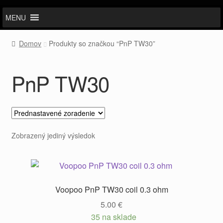
MENU
Domov
Produkty so značkou “PnP TW30”
PnP TW30
Zobrazený jediný výsledok
Voopoo PnP TW30 coil 0.3 ohm
5.00
€
35 na sklade