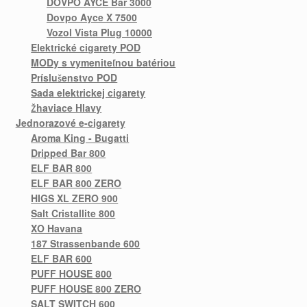
DOVPO AYCE Bar 3000
Dovpo Ayce X 7500
Vozol Vista Plug 10000
Elektrické cigarety POD
MODy s vymeniteľnou batériou
Príslušenstvo POD
Sada elektrickej cigarety
Žhaviace Hlavy
Jednorazové e-cigarety
Aroma King - Bugatti
Dripped Bar 800
ELF BAR 800
ELF BAR 800 ZERO
HIGS XL ZERO 900
Salt Cristallite 800
XO Havana
187 Strassenbande 600
ELF BAR 600
PUFF HOUSE 800
PUFF HOUSE 800 ZERO
SALT SWITCH 600