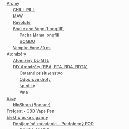
Arómy
CHILL PILL
MAW
Revolute
Shake and Vape (Longfill)
Pacha Mama longfill
BOMBO
Vampire Vape 30 ml
Atomizéry
Atomizéry DL-MTL
DIY Atomizéry (RBA, RTA, RDA, RDTA)
Ostatné príslušenstvo
Odporové drôty
Špirálky
Vata
Bázy
NicShots (Booster)
Freigest - CBD Vape Pen
Elektronické cigarety
Dobíjateľné zariadenie + Predplnený POD