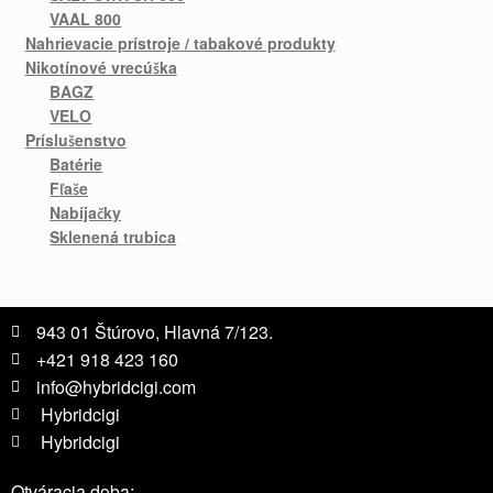
VAAL 800
Nahrievacie prístroje / tabakové produkty
Nikotínové vrecúška
BAGZ
VELO
Príslušenstvo
Batérie
Fľaše
Nabíjačky
Sklenená trubica
943 01 Štúrovo, Hlavná 7/123.
+421 918 423 160
info@hybridcigi.com
Hybridcigi
Hybridcigi
Otváracia doba: