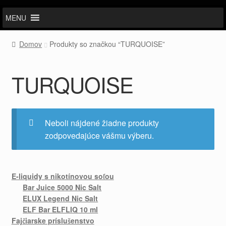
MENU
Domov
Produkty so značkou “TURQUOISE”
TURQUOISE
Neboli nájdené žiadne produkty
zodpovedajúce vášmu výberu.
E-liquidy s nikotínovou soľou
Bar Juice 5000 Nic Salt
ELUX Legend Nic Salt
ELF Bar ELFLIQ 10 ml
Fajčiarske príslušenstvo