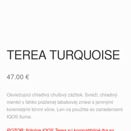
TEREA TURQUOISE
47.00
€
Osviežujúci chladivý chuťový zážitok. Svieži, chladivý
mentol v ľahko praženej tabakovej zmesi s jemnými
korenistými tónmi vône. Len na použitie so zariadeniami
IQOS Iluma.
POZOR: Náplne IQOS Terea sú kompatibilné iba so