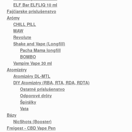
ELF Bar ELFLIQ 10 ml
Fajčiarske príslušenstvo
Arómy
CHILL PILL
MAW
Revolute
Shake and Vape (Longfill)
Pacha Mama longfill
BOMBO
Vampire Vape 30 ml
Atomizéry
Atomizéry DL-MTL
DIY Atomizéry (RBA, RTA, RDA, RDTA)
Ostatné príslušenstvo
Odporové drôty
Špirálky
Vata
Bázy
NicShots (Booster)
Freigest - CBD Vape Pen