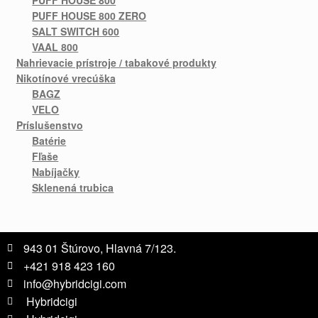
PUFF HOUSE 800 ZERO
SALT SWITCH 600
VAAL 800
Nahrievacie prístroje / tabakové produkty
Nikotínové vrecúška
BAGZ
VELO
Príslušenstvo
Batérie
Fľaše
Nabíjačky
Sklenená trubica
943 01 Štúrovo, Hlavná 7/123.
+421 918 423 160
info@hybridcigi.com
Hybridcigi