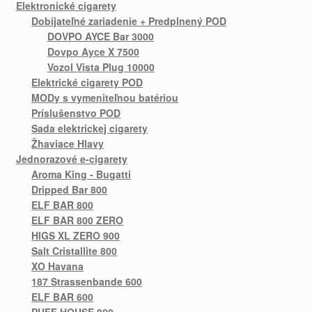
Elektronické cigarety
Dobíjateľné zariadenie + Predplnený POD
DOVPO AYCE Bar 3000
Dovpo Ayce X 7500
Vozol Vista Plug 10000
Elektrické cigarety POD
MODy s vymeniteľnou batériou
Príslušenstvo POD
Sada elektrickej cigarety
Žhaviace Hlavy
Jednorazové e-cigarety
Aroma King - Bugatti
Dripped Bar 800
ELF BAR 800
ELF BAR 800 ZERO
HIGS XL ZERO 900
Salt Cristallite 800
XO Havana
187 Strassenbande 600
ELF BAR 600
PUFF HOUSE 800