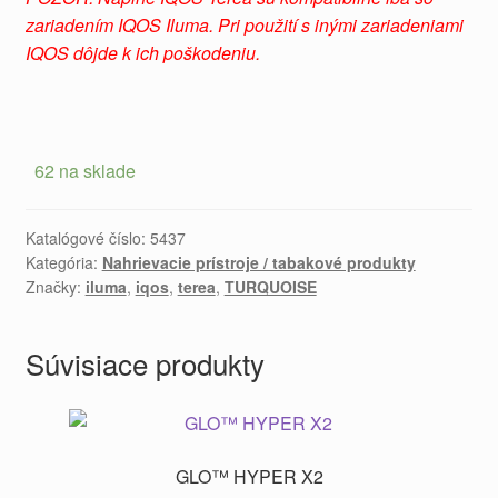
zariadením IQOS Iluma. Pri použití s ​​inými zariadeniami
IQOS dôjde k ich poškodeniu.
62 na sklade
Katalógové číslo:
5437
Kategória:
Nahrievacie prístroje / tabakové produkty
Značky:
iluma
,
iqos
,
terea
,
TURQUOISE
Súvisiace produkty
GLO™ HYPER X2