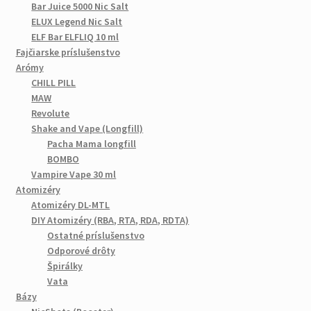
Bar Juice 5000 Nic Salt
ELUX Legend Nic Salt
ELF Bar ELFLIQ 10 ml
Fajčiarske príslušenstvo
Arómy
CHILL PILL
MAW
Revolute
Shake and Vape (Longfill)
Pacha Mama longfill
BOMBO
Vampire Vape 30 ml
Atomizéry
Atomizéry DL-MTL
DIY Atomizéry (RBA, RTA, RDA, RDTA)
Ostatné príslušenstvo
Odporové drôty
Špirálky
Vata
Bázy