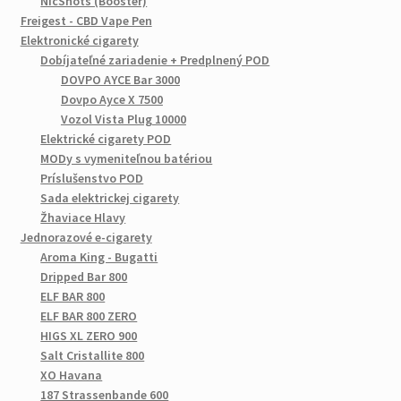
NicShots (Booster)
Freigest - CBD Vape Pen
Elektronické cigarety
Dobíjateľné zariadenie + Predplnený POD
DOVPO AYCE Bar 3000
Dovpo Ayce X 7500
Vozol Vista Plug 10000
Elektrické cigarety POD
MODy s vymeniteľnou batériou
Príslušenstvo POD
Sada elektrickej cigarety
Žhaviace Hlavy
Jednorazové e-cigarety
Aroma King - Bugatti
Dripped Bar 800
ELF BAR 800
ELF BAR 800 ZERO
HIGS XL ZERO 900
Salt Cristallite 800
XO Havana
187 Strassenbande 600