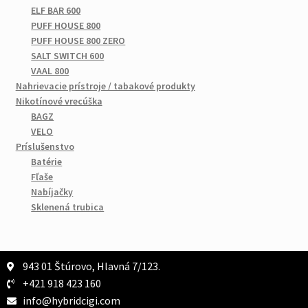
ELF BAR 600
PUFF HOUSE 800
PUFF HOUSE 800 ZERO
SALT SWITCH 600
VAAL 800
Nahrievacie prístroje / tabakové produkty
Nikotínové vrecúška
BAGZ
VELO
Príslušenstvo
Batérie
Fľaše
Nabíjačky
Sklenená trubica
943 01 Štúrovo, Hlavná 7/123.
+421 918 423 160
info@hybridcigi.com