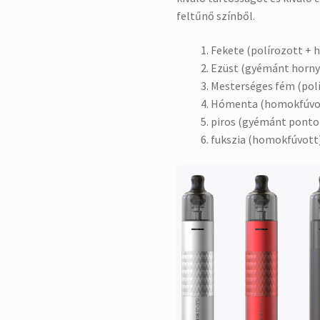
feltűnő színből.
Fekete (polírozott +
Ezüst (gyémánt horny
Mesterséges fém (pol
Hómenta (homokfúvo
piros (gyémánt ponto
fukszia (homokfúvott