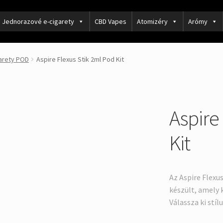
Jednorazové e-cigarety
CBD Vapes
Atomizéry
Arómy
garety POD
Aspire Flexus Stik 2ml Pod Kit
Aspire
Kit
Az Aspire Flexu
készült, amely k
Válassza ki stíl