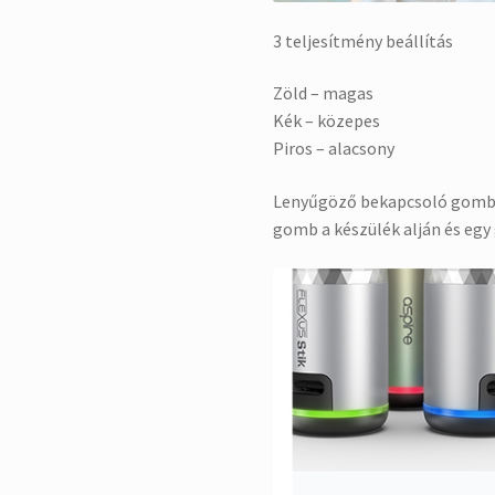
3 teljesítmény beállítás
Zöld – magas
Kék – közepes
Piros – alacsony
Lenyűgöző bekapcsoló gomb a 
gomb a készülék alján és eg