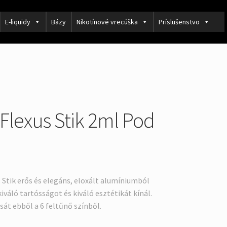
E-liquidy
Bázy
Nikotínové vrecúška
Príslušenstvo
 Flexus Stik 2ml Pod
s Stik erős és elegáns, eloxált alumíniumból
iváló tartósságot és kiváló esztétikát kínál.
usát ebből a 6 feltűnő színből.