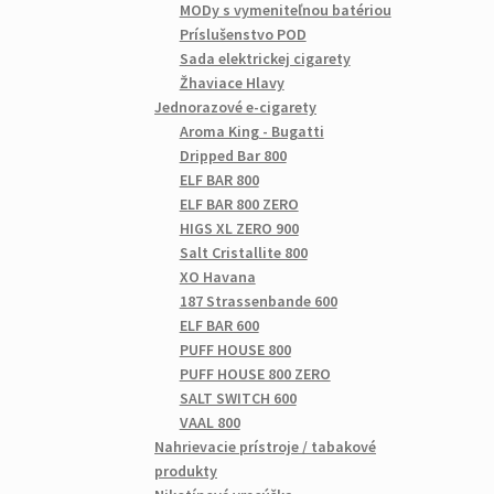
MODy s vymeniteľnou batériou
Príslušenstvo POD
Sada elektrickej cigarety
Žhaviace Hlavy
Jednorazové e-cigarety
Aroma King - Bugatti
Dripped Bar 800
ELF BAR 800
ELF BAR 800 ZERO
HIGS XL ZERO 900
Salt Cristallite 800
XO Havana
187 Strassenbande 600
ELF BAR 600
PUFF HOUSE 800
PUFF HOUSE 800 ZERO
SALT SWITCH 600
VAAL 800
Nahrievacie prístroje / tabakové
produkty