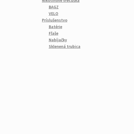
Nikotínové vrecúška
BAGZ
VELO
Príslušenstvo
Batérie
Fľaše
Nabíjačky
Sklenená trubica