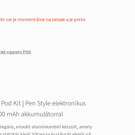
kt nie je momentálne na sklade a je preto
-
ické cigarety POD
 Pod Kit | Pen Style elektronikus
200 mAh akkumulátorral
 elegáns, eloxált alumíniumból készült, amely
sztétikát kínál. Válassza ki stílusát ebből a 6