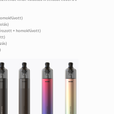
 homokfúvott)
olás)
írozott + homokfúvott)
tt)
zás)
)