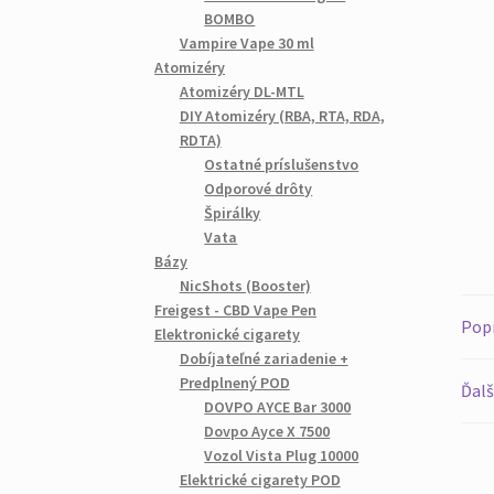
BOMBO
Vampire Vape 30 ml
Atomizéry
Atomizéry DL-MTL
DIY Atomizéry (RBA, RTA, RDA,
RDTA)
Ostatné príslušenstvo
Odporové drôty
Špirálky
Vata
Bázy
NicShots (Booster)
Freigest - CBD Vape Pen
Pop
Elektronické cigarety
Dobíjateľné zariadenie +
Predplnený POD
Ďalš
DOVPO AYCE Bar 3000
Dovpo Ayce X 7500
Vozol Vista Plug 10000
Elektrické cigarety POD