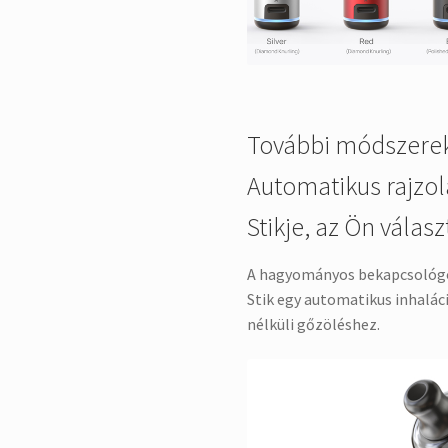
További módszerek a
Automatikus rajzol
Stikje, az Ön válasz
A hagyományos bekapcsológom
Stik egy automatikus inhalá
nélküli gőzöléshez.