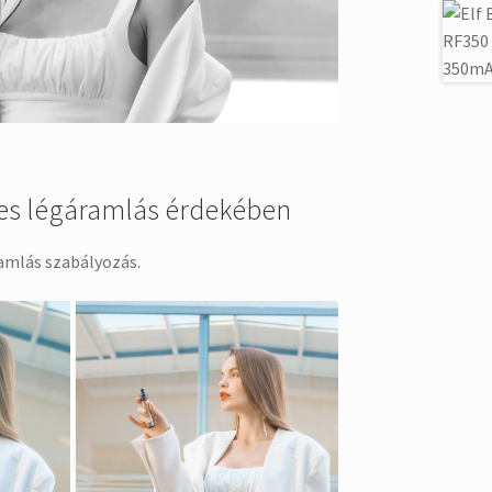
tes légáramlás érdekében
amlás szabályozás.