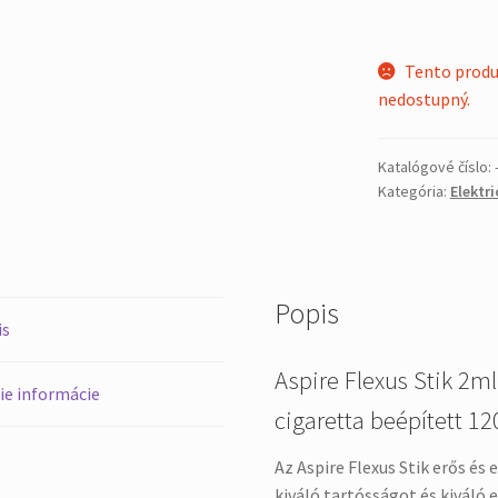
Tento produ
nedostupný.
Katalógové číslo:
Kategória:
Elektr
Popis
is
Aspire Flexus Stik 2ml
ie informácie
cigaretta beépített 1
Az Aspire Flexus Stik erős és
kiváló tartósságot és kiváló e