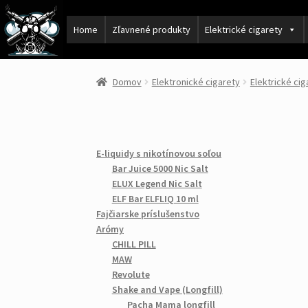
Home
Zľavnené produkty
Elektrické cigarety
Domov
Elektronické cigarety
Elektrické ci
E-liquidy s nikotínovou soľou
Bar Juice 5000 Nic Salt
ELUX Legend Nic Salt
ELF Bar ELFLIQ 10 ml
Fajčiarske príslušenstvo
Arómy
CHILL PILL
MAW
Revolute
Shake and Vape (Longfill)
Pacha Mama longfill