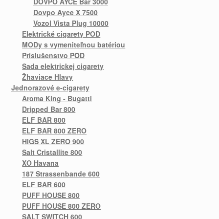
DOVPO AYCE Bar 3000
Dovpo Ayce X 7500
Vozol Vista Plug 10000
Elektrické cigarety POD
MODy s vymeniteľnou batériou
Príslušenstvo POD
Sada elektrickej cigarety
Žhaviace Hlavy
Jednorazové e-cigarety
Aroma King - Bugatti
Dripped Bar 800
ELF BAR 800
ELF BAR 800 ZERO
HIGS XL ZERO 900
Salt Cristallite 800
XO Havana
187 Strassenbande 600
ELF BAR 600
PUFF HOUSE 800
PUFF HOUSE 800 ZERO
SALT SWITCH 600