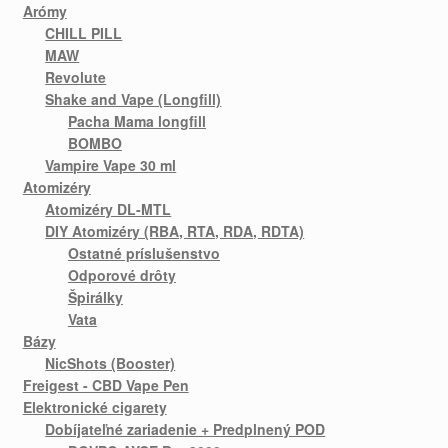
Arómy
CHILL PILL
MAW
Revolute
Shake and Vape (Longfill)
Pacha Mama longfill
BOMBO
Vampire Vape 30 ml
Atomizéry
Atomizéry DL-MTL
DIY Atomizéry (RBA, RTA, RDA, RDTA)
Ostatné príslušenstvo
Odporové drôty
Špirálky
Vata
Bázy
NicShots (Booster)
Freigest - CBD Vape Pen
Elektronické cigarety
Dobíjateľné zariadenie + Predplnený POD