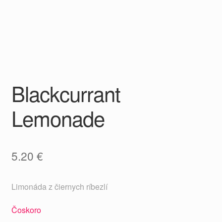
Blackcurrant
Lemonade
5.20
€
Limonáda z čiernych ríbezlí
Čoskoro