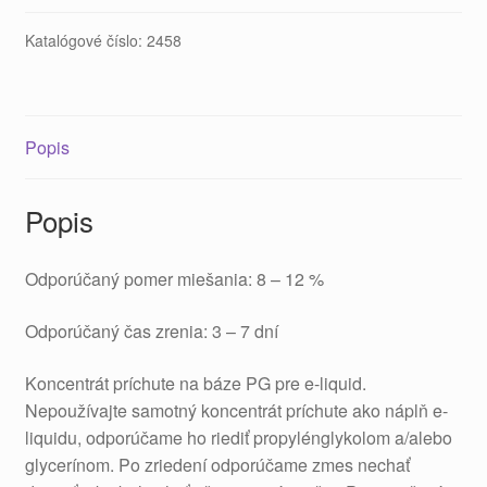
Katalógové číslo:
2458
Popis
Popis
Odporúčaný pomer miešania: 8 – 12 %
Odporúčaný čas zrenia: 3 – 7 dní
Koncentrát príchute na báze PG pre e-liquid.
Nepoužívajte samotný koncentrát príchute ako náplň e-
liquidu, odporúčame ho riediť propylénglykolom a/alebo
glycerínom. Po zriedení odporúčame zmes nechať