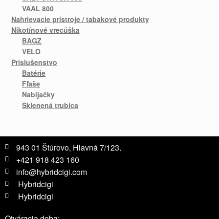
VAAL 800
Nahrievacie prístroje / tabakové produkty
Nikotínové vrecúška
BAGZ
VELO
Príslušenstvo
Batérie
Fľaše
Nabíjačky
Sklenená trubica
943 01 Štúrovo, Hlavná 7/123.
+421 918 423 160
info@hybridcigi.com
Hybridcigi
Hybridcigi
Otváracia doba: