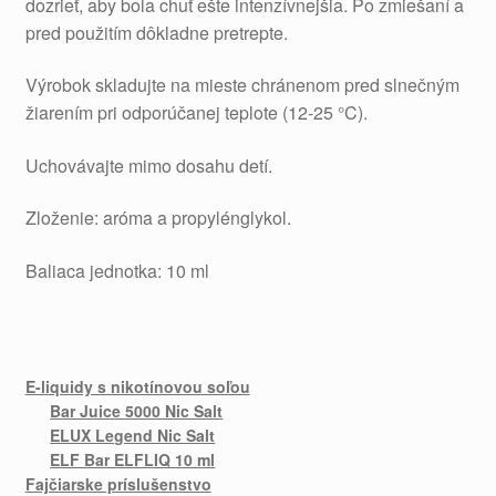
dozrieť, aby bola chuť ešte intenzívnejšia. Po zmiešaní a
pred použitím dôkladne pretrepte.
Výrobok skladujte na mieste chránenom pred slnečným
žiarením pri odporúčanej teplote (12-25 °C).
Uchovávajte mimo dosahu detí.
Zloženie: aróma a propylénglykol.
Baliaca jednotka: 10 ml
E-liquidy s nikotínovou soľou
Bar Juice 5000 Nic Salt
ELUX Legend Nic Salt
ELF Bar ELFLIQ 10 ml
Fajčiarske príslušenstvo