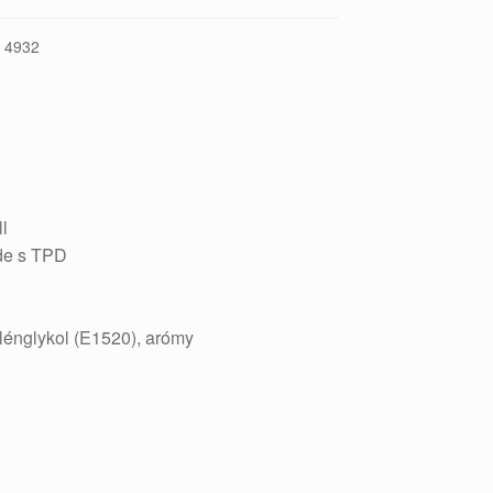
:
4932
l
de s TPD
ylénglykol (E1520), arómy