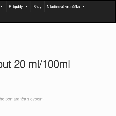
E-liquidy
Bázy
Nikotínové vrecúška
out 20 ml/100ml
ého pomaranča s ovocím