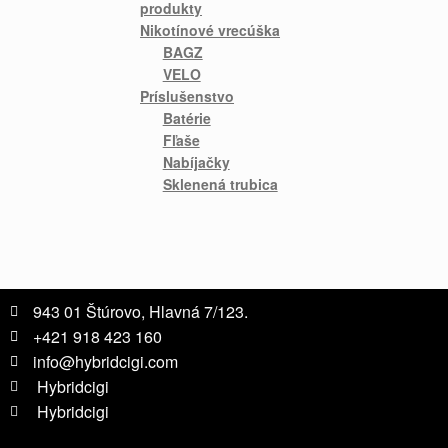
produkty
Nikotínové vrecúška
BAGZ
VELO
Príslušenstvo
Batérie
Fľaše
Nabíjačky
Sklenená trubica
943 01 Štúrovo, Hlavná 7/123.
+421 918 423 160
info@hybridcigi.com
Hybridcigi
Hybridcigi