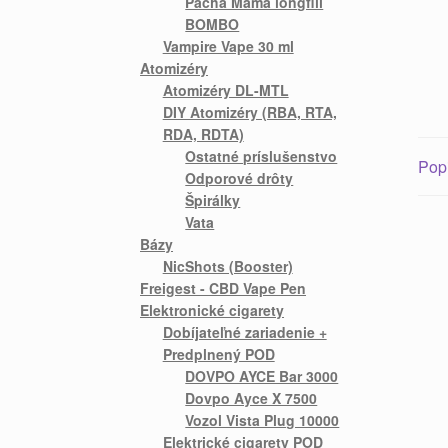
Pacha Mama longfill
BOMBO
Vampire Vape 30 ml
Atomizéry
Atomizéry DL-MTL
DIY Atomizéry (RBA, RTA,
RDA, RDTA)
Ostatné príslušenstvo
Pop
Odporové drôty
Špirálky
Vata
Bázy
NicShots (Booster)
Freigest - CBD Vape Pen
Elektronické cigarety
Dobíjateľné zariadenie +
Predplnený POD
DOVPO AYCE Bar 3000
Dovpo Ayce X 7500
Vozol Vista Plug 10000
Elektrické cigarety POD