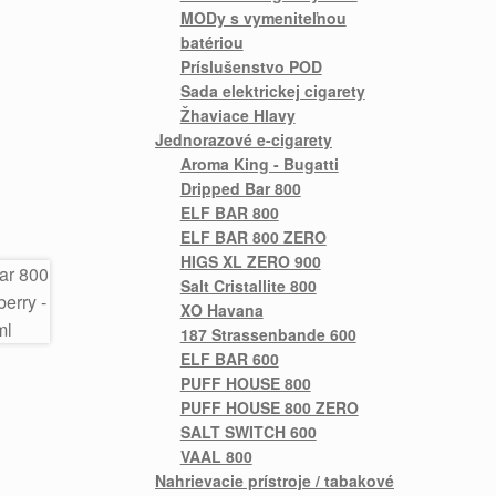
MODy s vymeniteľnou
batériou
Príslušenstvo POD
Sada elektrickej cigarety
Žhaviace Hlavy
Jednorazové e-cigarety
Aroma King - Bugatti
Dripped Bar 800
ELF BAR 800
ELF BAR 800 ZERO
HIGS XL ZERO 900
Salt Cristallite 800
XO Havana
187 Strassenbande 600
ELF BAR 600
PUFF HOUSE 800
PUFF HOUSE 800 ZERO
SALT SWITCH 600
VAAL 800
Nahrievacie prístroje / tabakové