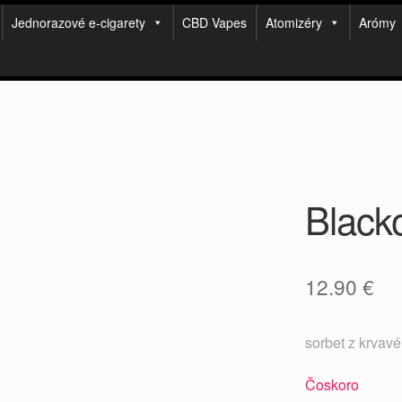
Jednorazové e-cigarety
CBD Vapes
Atomizéry
Arómy
Black
12.90
€
sorbet z krvav
Čoskoro