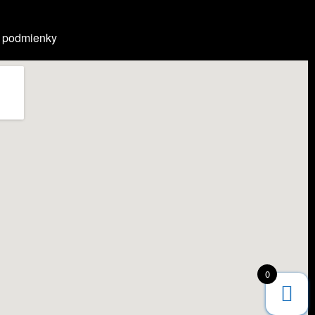
 podmienky
0