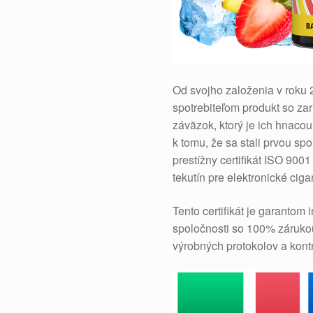
Od svojho založenia v roku
spotrebiteľom produkt so za
záväzok, ktorý je ich hnacou
k tomu, že sa stali prvou sp
prestížny certifikát ISO 900
tekutín pre elektronické cigar
Tento certifikát je garantom
spoločnosti so 100% zárukou
výrobných protokolov a kontr