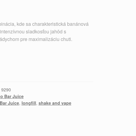
nácia, kde sa charakteristická banánová
 intenzívnou sladkosťou jahôd s
ádychom pre maximalizáciu chuti.
:
9290
 Bar Juice
Bar Juice
,
longfill
,
shake and vape