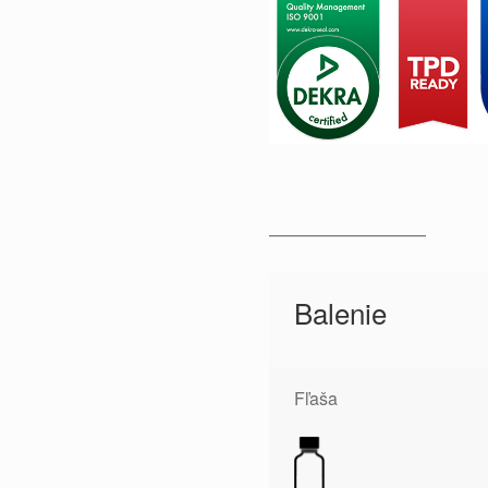
—————————
Balenie
Fľaša