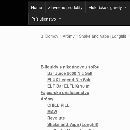
Home
Zľavnené produkty
Elektrické cigarety
Príslušenstvo
Domov
Arómy
Shake and Vape (Longfill)
E-liquidy s nikotínovou soľou
Bar Juice 5000 Nic Salt
ELUX Legend Nic Salt
ELF Bar ELFLIQ 10 ml
Fajčiarske príslušenstvo
Arómy
CHILL PILL
MAW
Revolute
Shake and Vape (Longfill)