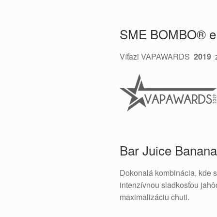
SME BOMBO® e
Víťazi VAPAWARDS
2019
z
Bar Juice Banan
Dokonalá kombinácia, kde sa
intenzívnou sladkosťou jah
maximalizáciu chuti.