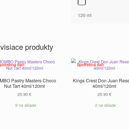
120 ml
visiace produkty
potrebná daň
Spotrebná daň
MBO Pastry Masters Choco
Kings Crest Don Juan Res
Nut Tart 40ml/120ml
40ml/120ml
20.90
€
20.90
€
9 na sklade
2 na sklade