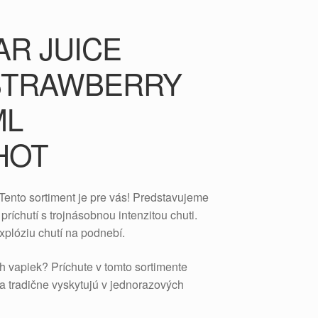
R JUICE
STRAWBERRY
ML
HOT
 Tento sortiment je pre vás! Predstavujeme
príchutí s trojnásobnou intenzitou chuti.
xplóziu chutí na podnebí.
 vapiek? Príchute v tomto sortimente
sa tradične vyskytujú v jednorazových