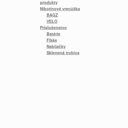
produkty
Nikotínové vrecúška
BAGZ
VELO
Príslušenstvo
Batérie
Fľaše
Nabíjačky
Sklenená trubica