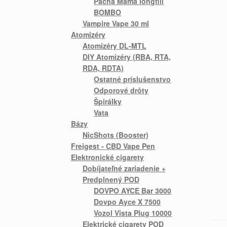
Pacha Mama longfill
BOMBO
Vampire Vape 30 ml
Atomizéry
Atomizéry DL-MTL
DIY Atomizéry (RBA, RTA,
RDA, RDTA)
Ostatné príslušenstvo
Odporové drôty
Špirálky
Vata
Bázy
NicShots (Booster)
Freigest - CBD Vape Pen
Elektronické cigarety
Dobíjateľné zariadenie +
Predplnený POD
DOVPO AYCE Bar 3000
Dovpo Ayce X 7500
Vozol Vista Plug 10000
Elektrické cigarety POD