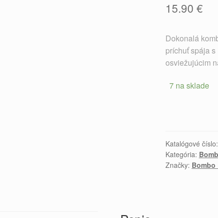
15.90
€
Dokonalá kombi
príchuť spája s
osviežujúcim n
7 na sklade
Katalógové číslo
Kategória:
Bombo
Značky:
Bombo 