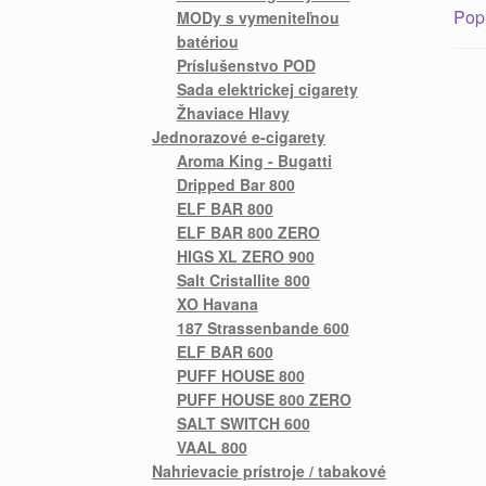
Pop
MODy s vymeniteľnou
batériou
Príslušenstvo POD
Sada elektrickej cigarety
Žhaviace Hlavy
Jednorazové e-cigarety
Aroma King - Bugatti
Dripped Bar 800
ELF BAR 800
ELF BAR 800 ZERO
HIGS XL ZERO 900
Salt Cristallite 800
XO Havana
187 Strassenbande 600
ELF BAR 600
PUFF HOUSE 800
PUFF HOUSE 800 ZERO
SALT SWITCH 600
VAAL 800
Nahrievacie prístroje / tabakové