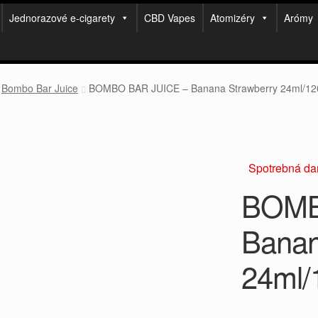
Jednorazové e-cigarety
CBD Vapes
Atomizéry
Arómy
Bombo Bar Juice
BOMBO BAR JUICE – Banana Strawberry 24ml/12
Spotrebná da
BOMB
Banan
24ml/