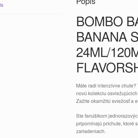
Popis
is
BOMBO BA
BANANA 
24ML/120
FLAVORS
Máte radi intenzívne chute?
novú kolekciu osviežujúcich 
Zažite okamžitú sviežosť a e
Ste fanúšikom jednorazových
pripomínajú príchute, ktoré 
zariadeniach.