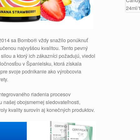
 2014 sa Bombo® vždy snažilo ponúknuť
ručenou najvyššou kvalitou. Tento pevný
 silou a ktorý ich zákazníci požadujú, viedol
oločnosťou v Španielsku, ktorá získala
1 pre svoje podnikanie ako výrobcovia
ety.
 integrovaného riadenia procesov
 našej obojsmernej sledovateľnosti,
oly kvality surovín aj konečných produktov.