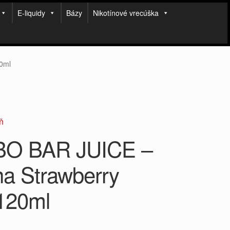
E-liquidy
Bázy
Nikotínové vrecúška
0ml
ň
O BAR JUICE –
a Strawberry
120ml