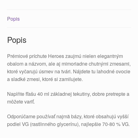
Popis
Popis
Prémiové príchute Heroes zaujmú nielen elegantným
obalom a názvom, ale aj mimoriadne chutnými zmesami,
ktoré vyčarujú úsmev na tvári. Nájdete tu lahodné ovocie
a sladké zmesi, ktoré si zamilujete.
Naplňte fľašu 40 ml základnej tekutiny, dobre pretrepte a
môžete variť.
Odporúčame používať najmä bázy, ktoré obsahujú vyšší
podiel VG (rastlinného glycerínu), najlepšie 70-80 % VG.