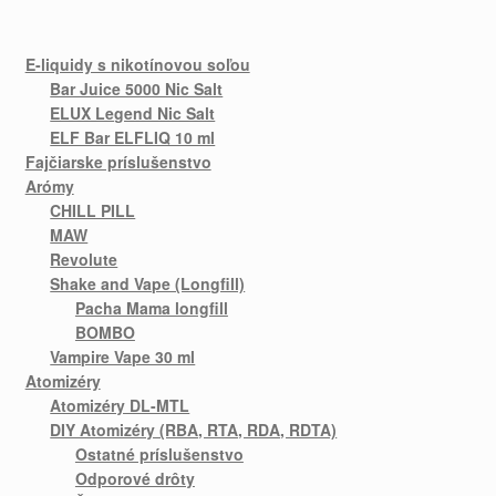
E-liquidy s nikotínovou soľou
Bar Juice 5000 Nic Salt
ELUX Legend Nic Salt
ELF Bar ELFLIQ 10 ml
Fajčiarske príslušenstvo
Arómy
CHILL PILL
MAW
Revolute
Shake and Vape (Longfill)
Pacha Mama longfill
BOMBO
Vampire Vape 30 ml
Atomizéry
Atomizéry DL-MTL
DIY Atomizéry (RBA, RTA, RDA, RDTA)
Ostatné príslušenstvo
Odporové drôty