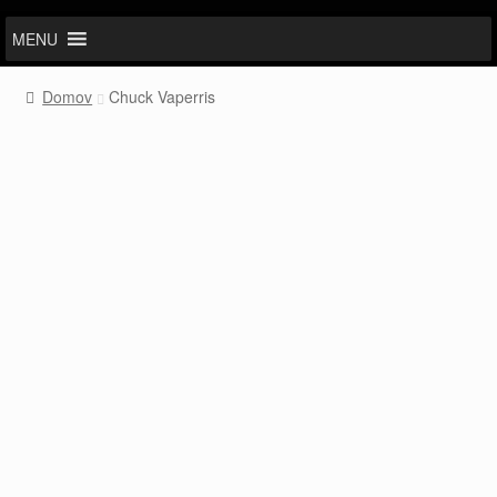
MENU
Domov
Chuck Vaperris