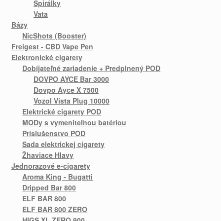
Špirálky
Vata
Bázy
NicShots (Booster)
Freigest - CBD Vape Pen
Elektronické cigarety
Dobíjateľné zariadenie + Predplnený POD
DOVPO AYCE Bar 3000
Dovpo Ayce X 7500
Vozol Vista Plug 10000
Elektrické cigarety POD
MODy s vymeniteľnou batériou
Príslušenstvo POD
Sada elektrickej cigarety
Žhaviace Hlavy
Jednorazové e-cigarety
Aroma King - Bugatti
Dripped Bar 800
ELF BAR 800
ELF BAR 800 ZERO
HIGS XL ZERO 900