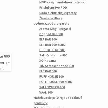
MODy s vymeniteľnou batériou
Príslušenstvo POD
Sada elektrickej cigarety
Žhaviace Hlavy
Jednorazové e-cigarety
Aroma King - Bugatti
Dripped Bar 800
ELF BAR 800
ELF BAR 800 ZERO
HIGS XL ZERO 900
Salt Cristallite 800
XO Havana
187 Strassenbande 600
ELF BAR 600
PUFF HOUSE 800
PUFF HOUSE 800 ZERO
SALT SWITCH 600
VAAL 800
Nahrievacie prístroje / tabakové
produkty