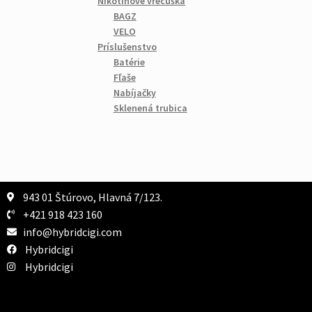
Nikotínové vrecúška
BAGZ
VELO
Príslušenstvo
Batérie
Fľaše
Nabíjačky
Sklenená trubica
943 01 Štúrovo, Hlavná 7/123.
+421 918 423 160
info@hybridcigi.com
Hybridcigi
Hybridcigi