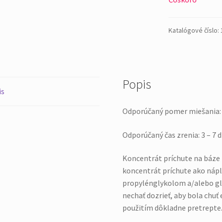
Katalógové číslo:
Popis
is
Odporúčaný pomer miešania: 
Odporúčaný čas zrenia: 3 – 7 d
Koncentrát príchute na báze 
koncentrát príchute ako nápl
propylénglykolom a/alebo g
nechať dozrieť, aby bola chuť 
použitím dôkladne pretrepte