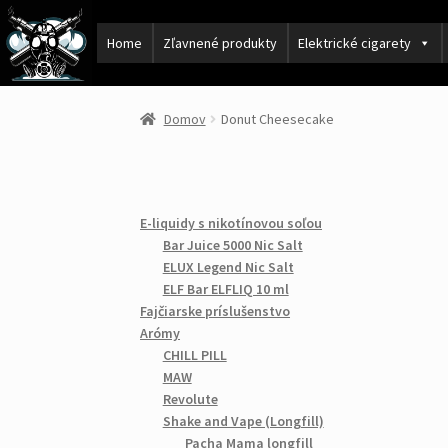
Home
Zľavnené produkty
Elektrické cigarety
Domov
Donut Cheesecake
E-liquidy s nikotínovou soľou
Bar Juice 5000 Nic Salt
ELUX Legend Nic Salt
ELF Bar ELFLIQ 10 ml
Fajčiarske príslušenstvo
Arómy
CHILL PILL
MAW
Revolute
Shake and Vape (Longfill)
Pacha Mama longfill