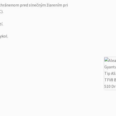
 chránenom pred slnečným žiarením pri
).
í.
ykol.