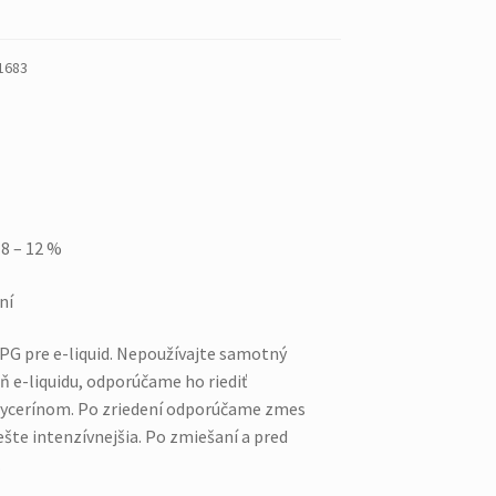
1683
8 – 12 %
ní
PG pre e-liquid. Nepoužívajte samotný
ň e-liquidu, odporúčame ho riediť
lycerínom. Po zriedení odporúčame zmes
ešte intenzívnejšia. Po zmiešaní a pred
.