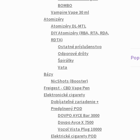
BOMBO
Vampire Vape 30 ml
Atomizéry
Atomizéry DL-MTL
DIY Atomizéry (RBA, RTA, RDA,
RDTA)
Ostatné príslušenstvo
Odporové drôty
Pop
Špirálky
Vata
Bázy
NicShots (Booster)
Freigest - CBD Vape Pen
Elektronické cigarety
Dobíjateľné zariadenie +
Predplnený POD
DOVPO AYCE Bar 3000
Dovpo Ayce X 7500
Vozol Vista Plug 10000
Elektrické cigarety POD