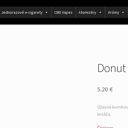
Jednorazové e-cigarety
CBD Vapes
Atomizéry
Arómy
Donut
5.20
€
Úžasná kombinác
koláča.
Čoskoro