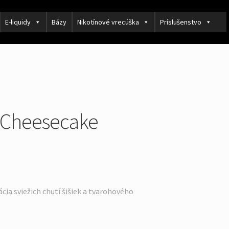
E-liquidy
Bázy
Nikotínové vrecúška
Príslušenstvo
 Cheesecake
ia sviežich chutí šišiek a tvarohového