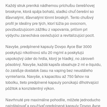
Každý struk preniká nádhernou príchuťou čerešňovej
broskyne, ktorá spája bohatú, sladkú chuť čerešní so
šťavnatými, šťavnatými tónmi broskýň. Tento chuťový
profil je ideálny pre tých, ktorí túžia po ovocnom,
povzbudzujúcom zážitku z vapovania, pričom pri
výdychu zanecháva osviežujúci a revitalizujúci pocit.
Navyše, predplnené kapsuly Dovpo Ayce Bar 3000
poskytujú nikotínovú silu 20 mg/ml a poskytujú
uspokojivý úder do hrdla, ktorý je hladký, no zároveň
pôsobivý. Navyše, každá kapsľa obsahuje 2 ml e-liquidu,
čo zaisťuje dostatok času na vaping bez neustáleho
vymieňania. Navyše, s kapacitou až 750 ťahov na
tobolku, tieto predplnené kapsuly ponúkajú dlhotrvajúci
pôžitok a konzistentný výkon.
Navrhnuté pre maximálne pohodlie, môžete jednoducho
nainštalovať a používať predplnené kapsuly Dovpo Ayce