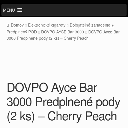
MENU
Domov
Elektronické cigarety
Dobíjateľné zariadenie +
Predplnený POD
DOVPO AYCE Bar 3000
DOVPO Ayce Bar
3000 Predplnené pody (2 ks) – Cherry Peach
DOVPO Ayce Bar
3000 Predplnené pody
(2 ks) – Cherry Peach