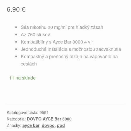
6.90
€
Sila nikotínu 20 mg/ml pre hladký zásah
Až 750 šlukov
Kompatibilný s Ayce Bar 3000 4 v 1
Jednoduchá inštalácia s možnosťou zacvaknutia
Kompaktný a prenosný dizajn na vapovanie na
cestách
11 na sklade
Katalógové číslo:
9591
Kategória:
DOVPO AYCE Bar 3000
Značky:
ayce bar
,
dovpo
,
pod