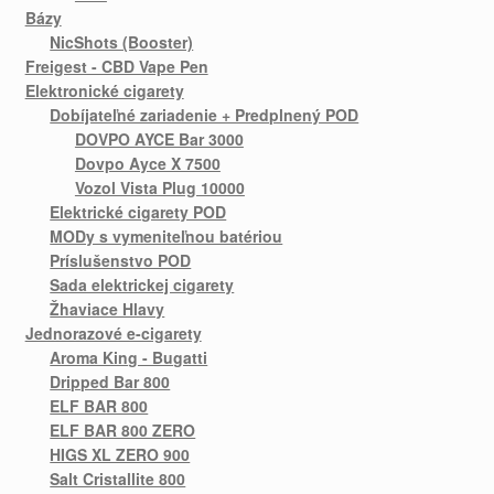
Bázy
NicShots (Booster)
Freigest - CBD Vape Pen
Elektronické cigarety
Dobíjateľné zariadenie + Predplnený POD
DOVPO AYCE Bar 3000
Dovpo Ayce X 7500
Vozol Vista Plug 10000
Elektrické cigarety POD
MODy s vymeniteľnou batériou
Príslušenstvo POD
Sada elektrickej cigarety
Žhaviace Hlavy
Jednorazové e-cigarety
Aroma King - Bugatti
Dripped Bar 800
ELF BAR 800
ELF BAR 800 ZERO
HIGS XL ZERO 900
Salt Cristallite 800