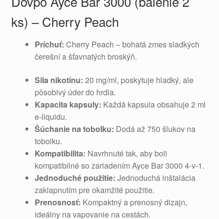
Dovpo Ayce Bar 3000 (balenie 2
ks) – Cherry Peach
Príchuť:
Cherry Peach – bohatá zmes sladkých
čerešní a šťavnatých broskýň.
Sila nikotínu:
20 mg/ml, poskytuje hladký, ale
pôsobivý úder do hrdla.
Kapacita kapsuly:
Každá kapsula obsahuje 2 ml
e-liquidu.
Šúchanie na tobolku:
Dodá až 750 šlukov na
tobolku.
Kompatibilita:
Navrhnuté tak, aby boli
kompatibilné so zariadením Ayce Bar 3000 4-v-1.
Jednoduché použitie:
Jednoduchá inštalácia
zaklapnutím pre okamžité použitie.
Prenosnosť:
Kompaktný a prenosný dizajn,
ideálny na vapovanie na cestách.