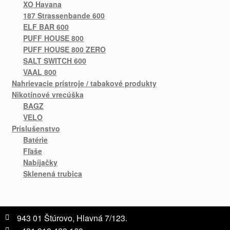
XO Havana
187 Strassenbande 600
ELF BAR 600
PUFF HOUSE 800
PUFF HOUSE 800 ZERO
SALT SWITCH 600
VAAL 800
Nahrievacie prístroje / tabakové produkty
Nikotínové vrecúška
BAGZ
VELO
Príslušenstvo
Batérie
Fľaše
Nabíjačky
Sklenená trubica
943 01 Štúrovo, Hlavná 7/123.