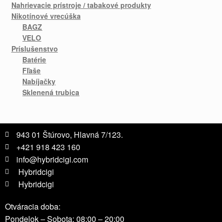
Nahrievacie prístroje / tabakové produkty
Nikotínové vrecúška
BAGZ
VELO
Príslušenstvo
Batérie
Fľaše
Nabíjačky
Sklenená trubica
943 01 Štúrovo, Hlavná 7/123.
+421 918 423 160
info@hybridcigi.com
Hybridcigi
Hybridcigi
Otváracia doba:
Pondelok – Sobota: 08:00 – 20:00