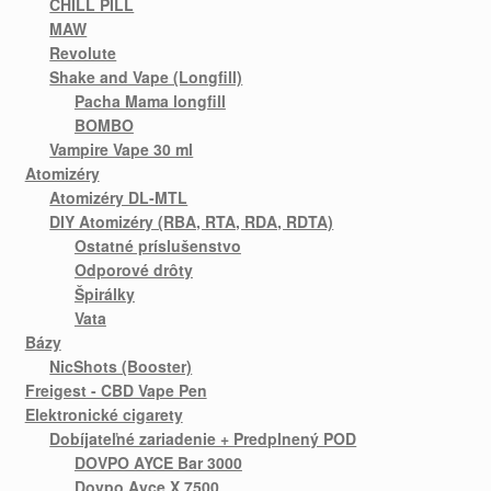
CHILL PILL
MAW
Revolute
Shake and Vape (Longfill)
Pacha Mama longfill
BOMBO
Vampire Vape 30 ml
Atomizéry
Atomizéry DL-MTL
DIY Atomizéry (RBA, RTA, RDA, RDTA)
Ostatné príslušenstvo
Odporové drôty
Špirálky
Vata
Bázy
NicShots (Booster)
Freigest - CBD Vape Pen
Elektronické cigarety
Dobíjateľné zariadenie + Predplnený POD
DOVPO AYCE Bar 3000
Dovpo Ayce X 7500