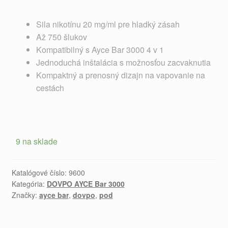
Sila nikotínu 20 mg/ml pre hladký zásah
Až 750 šlukov
Kompatibilný s Ayce Bar 3000 4 v 1
Jednoduchá inštalácia s možnosťou zacvaknutia
Kompaktný a prenosný dizajn na vapovanie na
cestách
9 na sklade
Katalógové číslo:
9600
Kategória:
DOVPO AYCE Bar 3000
Značky:
ayce bar
,
dovpo
,
pod