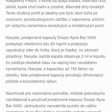
Raspberry Peach, v ktorej sa spája sladká, šťavnatá chuť
jahôd, kyslá chuť malín a zvodné, šťavnaté tóny broskýň.
Tento chuťový profil je ideálny pre tých, ktorí túžia po
ovocnom, povzbudzujúcom zážitku z vapovania, pričom
pri výdychu zanecháva osviežujúci a revitalizujúci pocit.
Navyše, predplnené kapsuly Dovpo Ayce Bar 3000
poskytujú nikotínovú silu 20 mg/ml a poskytujú
uspokojivý úder do hrdla, ktorý je hladký, no zároveň
pôsobivý. Navyše, každá kapsľa obsahuje 2 ml e-liquidu,
čo zaisťuje dostatok času na vaping bez neustáleho
vymieňania. Navyše, s kapacitou až 750 ťahov na
tobolku, tieto predplnené kapsuly ponúkajú dlhotrvajúci
pôžitok a konzistentný výkon.
Navrhnuté pre maximálne pohodlie, môžete jednoducho
nainštalovať a používať predplnené kapsuly Dovpo Ayce
Bar 3000. Jednoducho zacvaknite puzdro do vášho
zariadenia Ayce Bar 3000 a okamžite začnite vapovať.