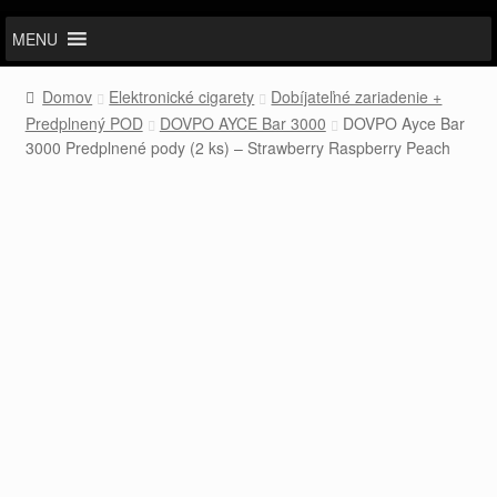
MENU
Domov
Elektronické cigarety
Dobíjateľné zariadenie +
Predplnený POD
DOVPO AYCE Bar 3000
DOVPO Ayce Bar
3000 Predplnené pody (2 ks) – Strawberry Raspberry Peach