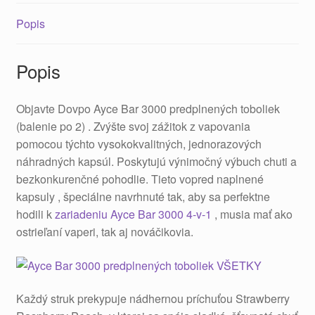
Popis
Popis
Objavte Dovpo Ayce Bar 3000 predplnených toboliek
(balenie po 2) . Zvýšte svoj zážitok z vapovania
pomocou týchto vysokokvalitných, jednorazových
náhradných kapsúl. Poskytujú výnimočný výbuch chuti a
bezkonkurenčné pohodlie. Tieto vopred naplnené
kapsuly , špeciálne navrhnuté tak, aby sa perfektne
hodili k
zariadeniu Ayce Bar 3000 4-v-1
, musia mať ako
ostrieľaní vaperi, tak aj nováčikovia.
Každý struk prekypuje nádhernou príchuťou Strawberry