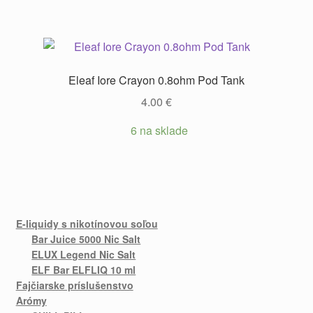
Eleaf Iore Crayon 0.8ohm Pod Tank
4.00
€
6 na sklade
E-liquidy s nikotínovou soľou
Bar Juice 5000 Nic Salt
ELUX Legend Nic Salt
ELF Bar ELFLIQ 10 ml
Fajčiarske príslušenstvo
Arómy