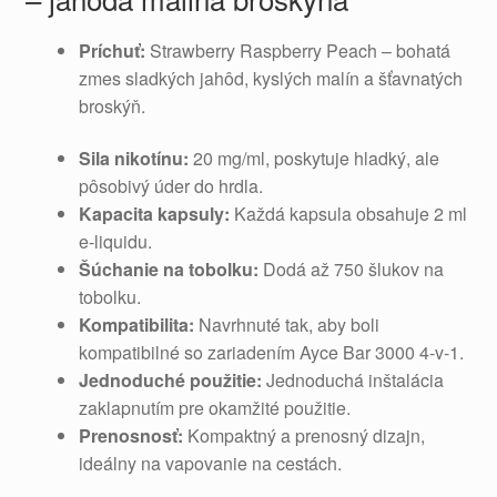
Príchuť:
Strawberry Raspberry Peach – bohatá
zmes sladkých jahôd, kyslých malín a šťavnatých
broskýň.
Sila nikotínu:
20 mg/ml, poskytuje hladký, ale
pôsobivý úder do hrdla.
Kapacita kapsuly:
Každá kapsula obsahuje 2 ml
e-liquidu.
Šúchanie na tobolku:
Dodá až 750 šlukov na
tobolku.
Kompatibilita:
Navrhnuté tak, aby boli
kompatibilné so zariadením Ayce Bar 3000 4-v-1.
Jednoduché použitie:
Jednoduchá inštalácia
zaklapnutím pre okamžité použitie.
Prenosnosť:
Kompaktný a prenosný dizajn,
ideálny na vapovanie na cestách.