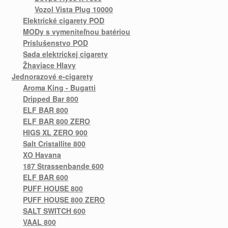
Vozol Vista Plug 10000
Elektrické cigarety POD
MODy s vymeniteľnou batériou
Príslušenstvo POD
Sada elektrickej cigarety
Žhaviace Hlavy
Jednorazové e-cigarety
Aroma King - Bugatti
Dripped Bar 800
ELF BAR 800
ELF BAR 800 ZERO
HIGS XL ZERO 900
Salt Cristallite 800
XO Havana
187 Strassenbande 600
ELF BAR 600
PUFF HOUSE 800
PUFF HOUSE 800 ZERO
SALT SWITCH 600
VAAL 800