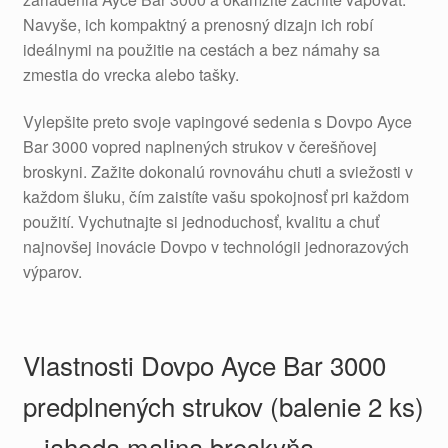
Navyše, ich kompaktný a prenosný dizajn ich robí
ideálnymi na použitie na cestách a bez námahy sa
zmestia do vrecka alebo tašky.
Vylepšite preto svoje vapingové sedenia s Dovpo Ayce
Bar 3000 vopred naplnených strukov v čerešňovej
broskyni. Zažite dokonalú rovnováhu chuti a sviežosti v
každom šluku, čím zaistíte vašu spokojnosť pri každom
použití. Vychutnajte si jednoduchosť, kvalitu a chuť
najnovšej inovácie Dovpo v technológii jednorazových
výparov.
Vlastnosti Dovpo Ayce Bar 3000
predplnených strukov (balenie 2 ks)
– jahoda malina broskyňa