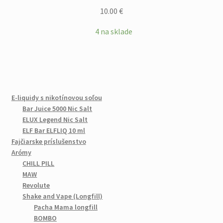
10.00
€
4 na sklade
E-liquidy s nikotínovou soľou
Bar Juice 5000 Nic Salt
ELUX Legend Nic Salt
ELF Bar ELFLIQ 10 ml
Fajčiarske príslušenstvo
Arómy
CHILL PILL
MAW
Revolute
Shake and Vape (Longfill)
Pacha Mama longfill
BOMBO