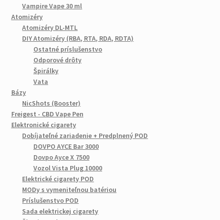
Vampire Vape 30 ml
Atomizéry
Atomizéry DL-MTL
DIY Atomizéry (RBA, RTA, RDA, RDTA)
Ostatné príslušenstvo
Odporové drôty
Špirálky
Vata
Bázy
NicShots (Booster)
Freigest - CBD Vape Pen
Elektronické cigarety
Dobíjateľné zariadenie + Predplnený POD
DOVPO AYCE Bar 3000
Dovpo Ayce X 7500
Vozol Vista Plug 10000
Elektrické cigarety POD
MODy s vymeniteľnou batériou
Príslušenstvo POD
Sada elektrickej cigarety