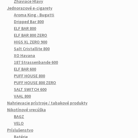
Žhaviace Hlavy
Jednorazové e-cigarety
Aroma King - Bugatti
Dripped Bar 800
ELF BAR 800
ELF BAR 800 ZERO
HIGS XL ZERO 900
Salt Cristallite 800
XO Havana
187 Strassenbande 600
ELF BAR 600
PUFF HOUSE 800
PUFF HOUSE 800 ZERO
SALT SWITCH 600
VAAL 800
Nahrievacie prístroje / tabakové produkty
Nikotínové vrecúška
BAGZ
VELO
Príslušenstvo
Batérie