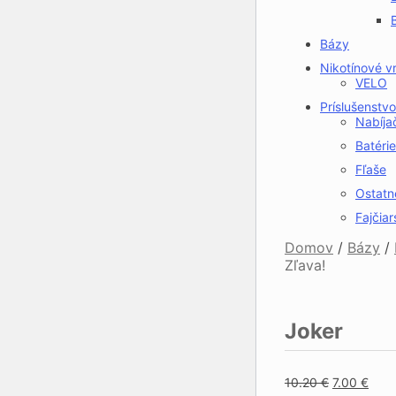
Bázy
Nikotínové v
VELO
Príslušenstvo
Nabíja
Batérie
Fľaše
Ostatn
Fajčiar
Domov
/
Bázy
/
Zľava!
Joker
Original
Curr
10.20
€
7.00
€