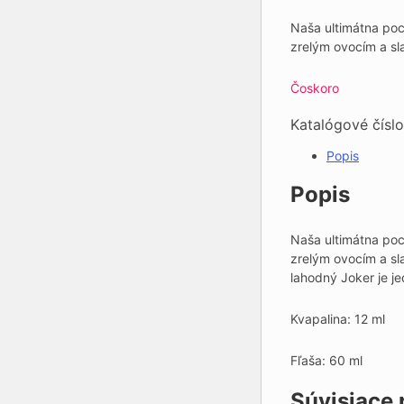
price
pric
was:
is:
Naša ultimátna poc
10.20 €.
7.00
zrelým ovocím a s
Čoskoro
Katalógové čísl
Popis
Popis
Naša ultimátna poch
zrelým ovocím a sl
lahodný Joker je je
Kvapalina: 12 ml
Fľaša: 60 ml
Súvisiace 