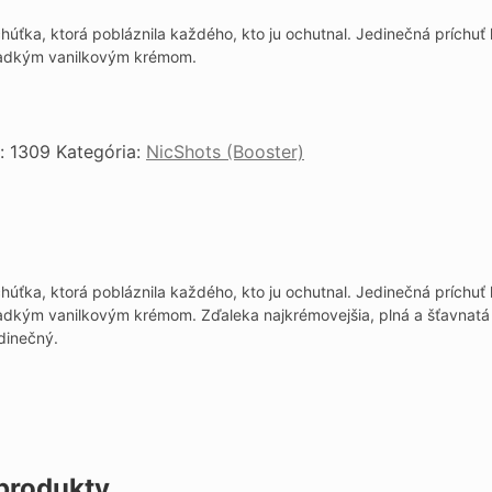
e
húťka, ktorá pobláznila každého, kto ju ochutnal.
Jedinečná príchuť 
 €.
ladkým vanilkovým krémom.
o:
1309
Kategória:
NicShots (Booster)
úťka, ktorá pobláznila každého, kto ju ochutnal. Jedinečná príchuť 
adkým vanilkovým krémom. Zďaleka najkrémovejšia, plná a šťavnatá 
dinečný.
produkty