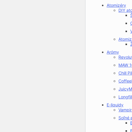
Atomizéry
DIY at
Atomiz
Arómy
Revolu
MAW 1
Chill Pi
CoffeeM
JuicyMi
Longfil
E-liquidy
Vampir
Soľné e