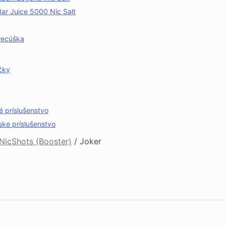
Bar Juice 5000 Nic Salt
recúška
čky
é príslušenstvo
ske príslušenstvo
NicShots (Booster)
/
Joker
ent