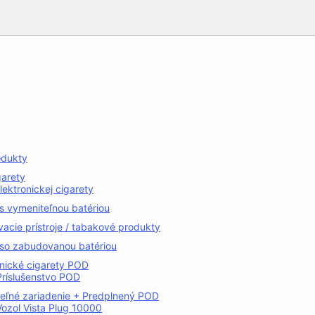
odukty
garety
lektronickej cigarety
 vymeniteľnou batériou
vacie prístroje / tabakové produkty
o zabudovanou batériou
onické cigarety POD
Príslušenstvo POD
teľné zariadenie + Predplnený POD
Vozol Vista Plug 10000