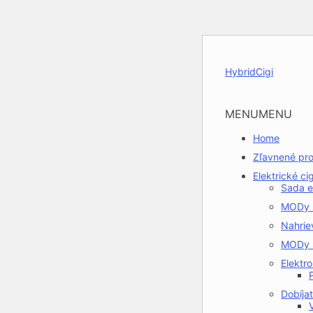
HybridCigi
MENU
MENU
Home
Zľavnené pr
Elektrické ci
Sada e
MODy s
Nahrie
MODy s
Elektr
Dobíja