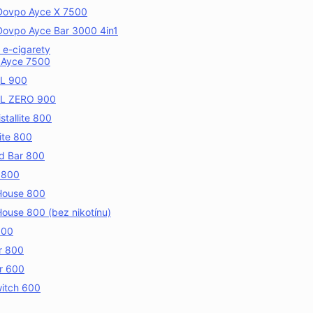
Dovpo Ayce X 7500
Dovpo Ayce Bar 3000 4in1
 e-cigarety
 Ayce 7500
XL 900
XL ZERO 900
istallite 800
ite 800
d Bar 800
 800
House 800
ouse 800 (bez nikotínu)
800
r 800
r 600
witch 600