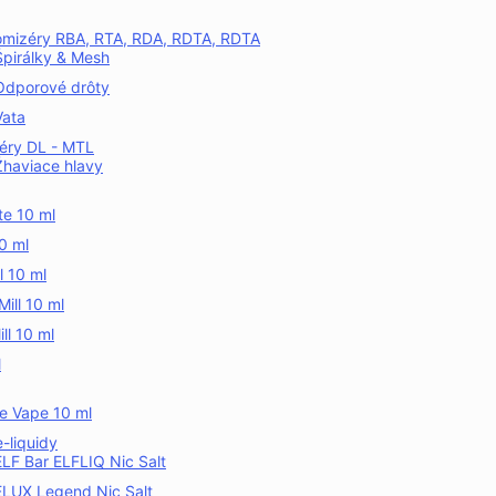
omizéry RBA, RTA, RDA, RDTA, RDTA
Špirálky & Mesh
Odporové drôty
Vata
éry DL - MTL
Žhaviace hlavy
te 10 ml
0 ml
ll 10 ml
ill 10 ml
ll 10 ml
l
e Vape 10 ml
-liquidy
ELF Bar ELFLIQ Nic Salt
ELUX Legend Nic Salt