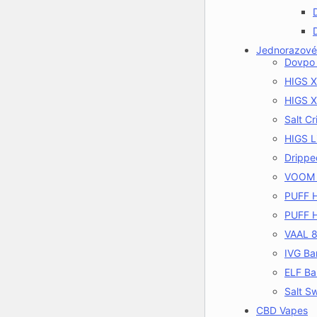
Jednorazové
Dovpo
HIGS 
HIGS 
Salt Cr
HIGS L
Drippe
VOOM
PUFF 
PUFF H
VAAL 
IVG Ba
ELF Ba
Salt S
CBD Vapes