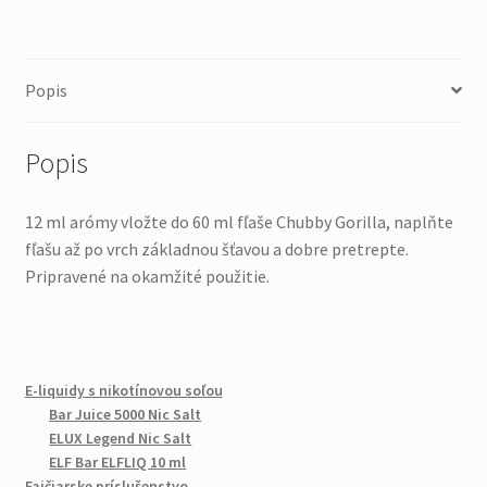
Popis
Popis
12 ml arómy vložte do 60 ml fľaše Chubby Gorilla, naplňte
fľašu až po vrch základnou šťavou a dobre pretrepte.
Pripravené na okamžité použitie.
E-liquidy s nikotínovou soľou
Bar Juice 5000 Nic Salt
ELUX Legend Nic Salt
ELF Bar ELFLIQ 10 ml
Fajčiarske príslušenstvo