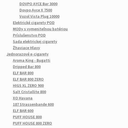
DOVPO AYCE Bar 3000
Dovpo Ayce X 7500
Vozol Vista Plug 10000
Elektrické cigarety POD
MODy s vymeniteľnou batériou
Príslušenstvo POD
Sada elektrickej cigarety
Žhaviace Hlavy
Jednorazové e-cigarety
Aroma King - Bugatti
Dripped Bar 800
ELF BAR 800
ELF BAR 800 ZERO
HIGS XL ZERO 900
Salt Cristallite 800
XO Havana
187 Strassenbande 600
ELF BAR 600
PUFF HOUSE 800
PUFF HOUSE 800 ZERO