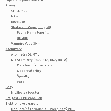
Arómy
CHILL PILL
MAW
Revolute
Shake and Vape (Longfill)
Pacha Mama longfill
BOMBO
Vampire Vape 30 ml
Atomizéry
Atomizéry DL-MTL
DIY Atomizéry (RBA, RTA, RDA, RDTA)
Ostatné príslušenstvo
Odporové drôty
Špirálky
Vata
Bázy
NicShots (Booster)
Freigest - CBD Vape Pen
Elektronické cigarety
Dobíjateľné zariadenie + Predplnený POD