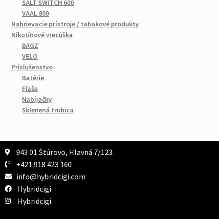
SALT SWITCH 600
VAAL 800
Nahrievacie prístroje / tabakové produkty
Nikotínové vrecúška
BAGZ
VELO
Príslušenstvo
Batérie
Fľaše
Nabíjačky
Sklenená trubica
943 01 Štúrovo, Hlavná 7/123.
+421 918 423 160
info@hybridcigi.com
Hybridcigi
Hybridcigi