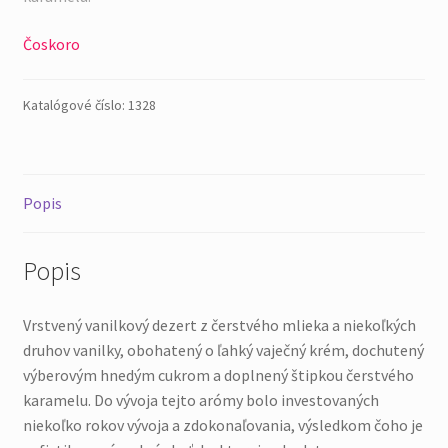
Čoskoro
Katalógové číslo:
1328
Popis
Popis
Vrstvený vanilkový dezert z čerstvého mlieka a niekoľkých
druhov vanilky, obohatený o ľahký vaječný krém, dochutený
výberovým hnedým cukrom a doplnený štipkou čerstvého
karamelu. Do vývoja tejto arómy bolo investovaných
niekoľko rokov vývoja a zdokonaľovania, výsledkom čoho je