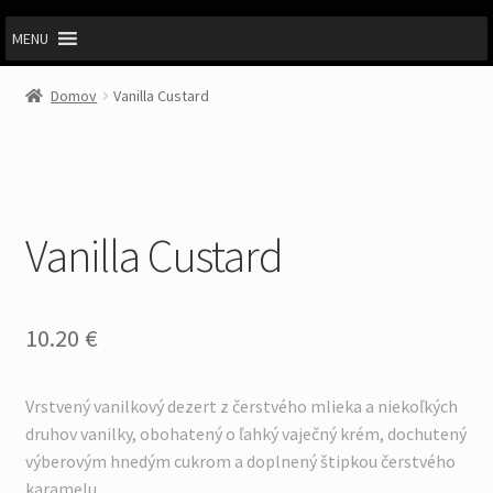
MENU
Domov
Vanilla Custard
Vanilla Custard
10.20
€
Vrstvený vanilkový dezert z čerstvého mlieka a niekoľkých
druhov vanilky, obohatený o ľahký vaječný krém, dochutený
výberovým hnedým cukrom a doplnený štipkou čerstvého
karamelu.