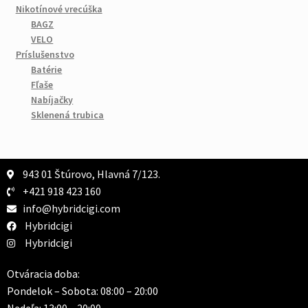
Nikotínové vrecúška
BAGZ
VELO
Príslušenstvo
Batérie
Fľaše
Nabíjačky
Sklenená trubica
943 01 Štúrovo, Hlavná 7/123.
+421 918 423 160
info@hybridcigi.com
Hybridcigi
Hybridcigi
Otváracia doba:
Pondelok – Sobota: 08:00 – 20:00