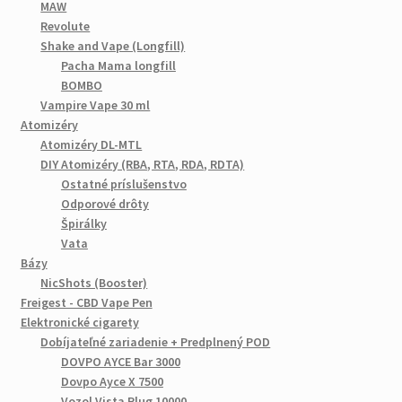
MAW
Revolute
Shake and Vape (Longfill)
Pacha Mama longfill
BOMBO
Vampire Vape 30 ml
Atomizéry
Atomizéry DL-MTL
DIY Atomizéry (RBA, RTA, RDA, RDTA)
Ostatné príslušenstvo
Odporové drôty
Špirálky
Vata
Bázy
NicShots (Booster)
Freigest - CBD Vape Pen
Elektronické cigarety
Dobíjateľné zariadenie + Predplnený POD
DOVPO AYCE Bar 3000
Dovpo Ayce X 7500
Vozol Vista Plug 10000