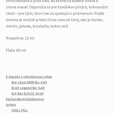
sofistikovaná a plná chuť, ku ktorej sa budete znova a
znova vracať. Odporúča sa pre fanúšikov plných, krémových
chutí – pre tých, ktorí nie sú spokojní s priemerom. Podľa
želania je možné pridať rôzne ovocné tóny, ako je banán,
melón, jahoda, broskyňa, kokos atď.
Kvapalina: 12 ml
Fľaša: 60 ml
E-liquidy s nikotínovou soľou
Bar Juice 5000 Nic Salt
ELUX Legend Nic Salt
ELF Bar ELFLIQ 10 ml
Fajčiarske príslušenstvo
Arómy
CHILL PILL