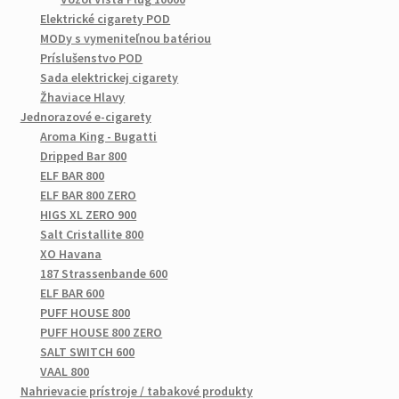
Elektrické cigarety POD
MODy s vymeniteľnou batériou
Príslušenstvo POD
Sada elektrickej cigarety
Žhaviace Hlavy
Jednorazové e-cigarety
Aroma King - Bugatti
Dripped Bar 800
ELF BAR 800
ELF BAR 800 ZERO
HIGS XL ZERO 900
Salt Cristallite 800
XO Havana
187 Strassenbande 600
ELF BAR 600
PUFF HOUSE 800
PUFF HOUSE 800 ZERO
SALT SWITCH 600
VAAL 800
Nahrievacie prístroje / tabakové produkty