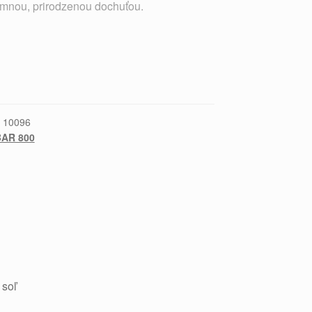
emnou, prirodzenou dochuťou.
:
10096
BAR 800
 soľ