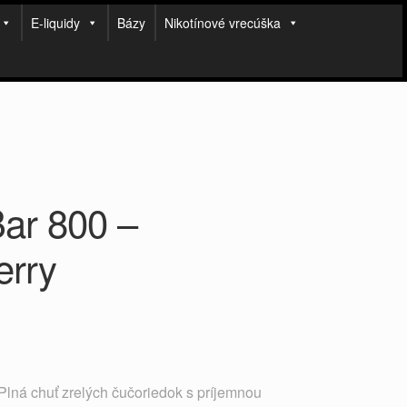
E-liquidy
Bázy
Nikotínové vrecúška
ar 800 –
erry
Plná chuť zrelých čučoriedok s príjemnou