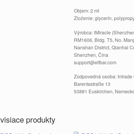
Objem: 2 ml
Zloženie: glycerín, polyprop
Výrobca: iMiracle (Shenzhen
RM1606, Bldg. T5, No. Man
Nanshan District, Qianhai 
Shenzhen, Čína
support@elfbar.com
Zodpovedná osoba: Intrad
Barentsstraße 13
53881 Euskirchen, Nemeck
visiace produkty