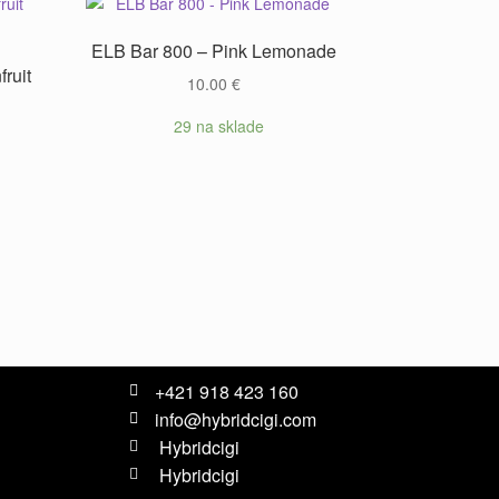
ELB Bar 800 – Pink Lemonade
ruit
10.00
€
29 na sklade
+421 918 423 160
info@hybridcigi.com
Hybridcigi
Hybridcigi