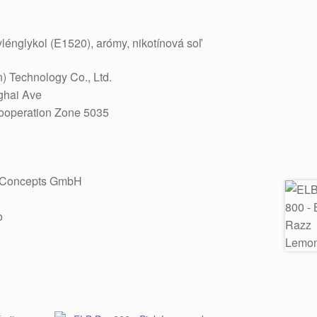
ylénglykol (E1520), arómy, nikotínová soľ
) Technology Co., Ltd.
ghai Ave
Cooperation Zone 5035
e Concepts GmbH
o