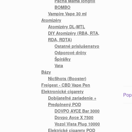
Pacha Mama longfill
BOMBO
Vampire Vape 30 ml
Atomizéry
Atomizéry DL-MTL
DIY Atomizéry (RBA, RTA,
RDA, RDTA)
Ostatné príslušenstvo
Odporové drôty
Špirálky
Vata
Bázy
NicShots (Booster)
Freigest - CBD Vape Pen
Elektronické cigarety
Pop
Dobíjateľné zariadenie +
Predplnený POD
DOVPO AYCE Bar 3000
Dovpo Ayce X 7500
Vozol Vista Plug 10000
Elektrické cigarety POD