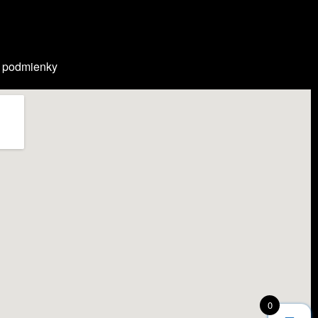
 podmienky
0