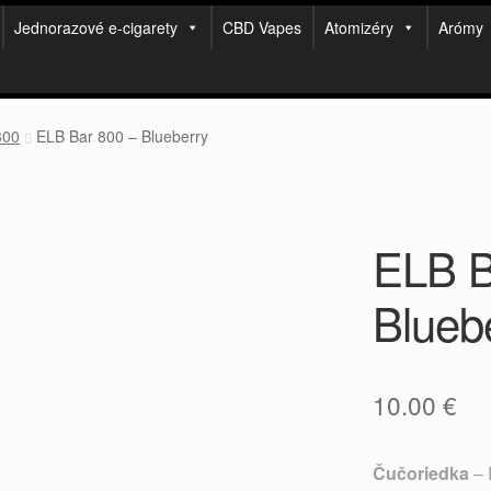
Jednorazové e-cigarety
CBD Vapes
Atomizéry
Arómy
800
ELB Bar 800 – Blueberry
ELB B
Blueb
10.00
€
Čučoriedka
– 