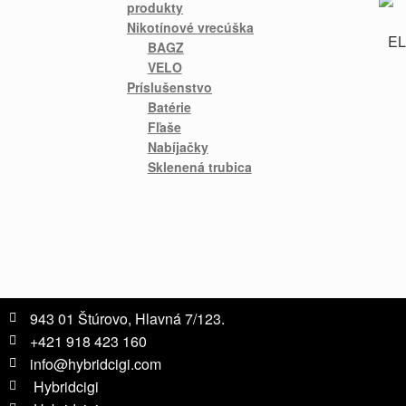
produkty
Nikotínové vrecúška
EL
BAGZ
VELO
Príslušenstvo
Batérie
Fľaše
Nabíjačky
Sklenená trubica
943 01 Štúrovo, Hlavná 7/123.
+421 918 423 160
info@hybridcigi.com
Hybridcigi