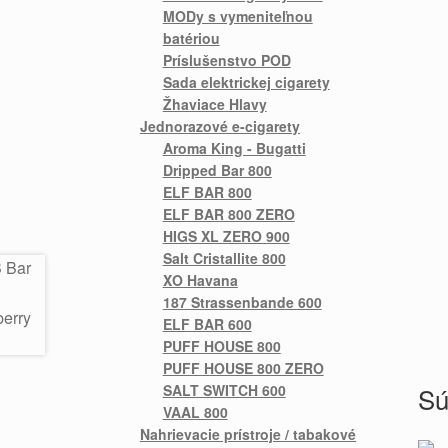
MODy s vymeniteľnou
batériou
Príslušenstvo POD
Sada elektrickej cigarety
Žhaviace Hlavy
Jednorazové e-cigarety
Aroma King - Bugatti
Dripped Bar 800
ELF BAR 800
ELF BAR 800 ZERO
HIGS XL ZERO 900
Salt Cristallite 800
XO Havana
187 Strassenbande 600
ELF BAR 600
PUFF HOUSE 800
PUFF HOUSE 800 ZERO
SALT SWITCH 600
Sú
VAAL 800
Nahrievacie prístroje / tabakové