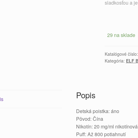
sladkosťou a j
29 na sklade
Katalógové číslo
Kategória:
ELF 
Popis
is
Detská poistka: áno
Pôvod: Čína
Nikotín: 20 mg/ml nikotínová
Puff: Až 800 potiahnutí