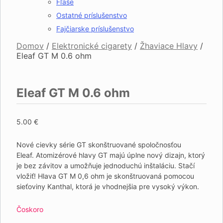
Fľaše
Ostatné príslušenstvo
Fajčiarske príslušenstvo
Domov
/
Elektronické cigarety
/
Žhaviace Hlavy
/
Eleaf GT M 0.6 ohm
Eleaf GT M 0.6 ohm
5.00
€
Nové cievky série GT skonštruované spoločnosťou
Eleaf.
Atomizérové ​​hlavy GT majú úplne nový dizajn, ktorý
je bez závitov a umožňuje jednoduchú inštaláciu.
Stačí
vložiť!
Hlava GT M 0,6 ohm je skonštruovaná pomocou
sieťoviny Kanthal, ktorá je vhodnejšia pre vysoký výkon.
Čoskoro