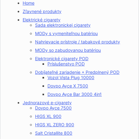
Home
Zľavnené produkty
Elektrické cigarety
Sada elektronickej cigarety
MODy s vymeniteľnou batériou
Nahrievacie prístroje / tabakové produkty
MODy so zabudovanou batériou
Elektronické cigarety POD
Príslušenstvo POD
Dobíjateľné zariadenie + Predplnený POD
Vozol Vista Plug 10000
Dovpo Ayce X 7500
Dovpo Ayce Bar 3000 4in1
Jednorazové e-cigarety
Dovpo Ayce 7500
HIGS XL 900
HIGS XL ZERO 900
Salt Cristallite 800