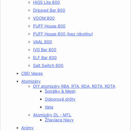
HIGS Lite 800
Dripped Bar 800
VOOM 800
PUFF House 800
PUFF House 800 (bez nikotínu)
VAAL 800
IVG Bar 800
ELF Bar 600
Salt Switch 600
CBD Vapes
Atomizéry
DIY atomizéry RBA, RTA, RDA, RDTA, RDTA
Špirálky & Mesh
Odporové drôty
Vata
Atomizéry DL - MTL
Žhaviace hlavy
Arómy