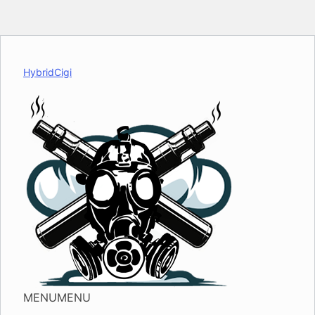
HybridCigi
MENU
MENU