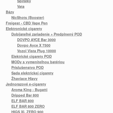
Špirálky
Vata
Bázy
NicShots (Booster)
Freigest - CBD Vape Pen
Elektronické cigarety
Dobíjateľné zariadenie + Predplnený POD
DOVPO AYCE Bar 3000
Dovpo Ayce X 7500
Vozol Vista Plug 10000
Elektrické cigarety POD
MODy s vymeniteľnou batériou
Príslušenstvo POD
Sada elektrickej cigarety
Žhaviace Hlavy
Jednorazové e-cigarety
Aroma King - Bugatti
Dripped Bar 800
ELF BAR 800
ELF BAR 800 ZERO
HIGS XL ZERO 900