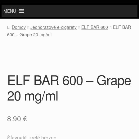
MENU
Domov
Jednorazové e-cigarety
ELF BAR 600
ELF BAR
600 – Grape 20 mg/ml
ELF BAR 600 – Grape
20 mg/ml
8.90
€
Šťavnaté, zrelé hrozno