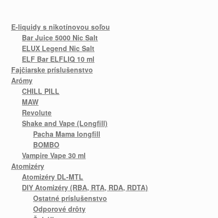
E-liquidy s nikotínovou soľou
Bar Juice 5000 Nic Salt
ELUX Legend Nic Salt
ELF Bar ELFLIQ 10 ml
Fajčiarske príslušenstvo
Arómy
CHILL PILL
MAW
Revolute
Shake and Vape (Longfill)
Pacha Mama longfill
BOMBO
Vampire Vape 30 ml
Atomizéry
Atomizéry DL-MTL
DIY Atomizéry (RBA, RTA, RDA, RDTA)
Ostatné príslušenstvo
Odporové drôty