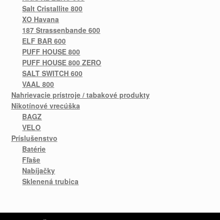
Salt Cristallite 800
XO Havana
187 Strassenbande 600
ELF BAR 600
PUFF HOUSE 800
PUFF HOUSE 800 ZERO
SALT SWITCH 600
VAAL 800
Nahrievacie prístroje / tabakové produkty
Nikotínové vrecúška
BAGZ
VELO
Príslušenstvo
Batérie
Fľaše
Nabíjačky
Sklenená trubica