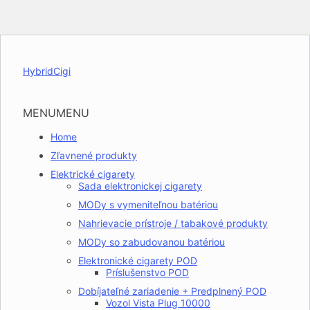
HybridCigi
MENU
MENU
Home
Zľavnené produkty
Elektrické cigarety
Sada elektronickej cigarety
MODy s vymeniteľnou batériou
Nahrievacie prístroje / tabakové produkty
MODy so zabudovanou batériou
Elektronické cigarety POD
Príslušenstvo POD
Dobíjateľné zariadenie + Predplnený POD
Vozol Vista Plug 10000