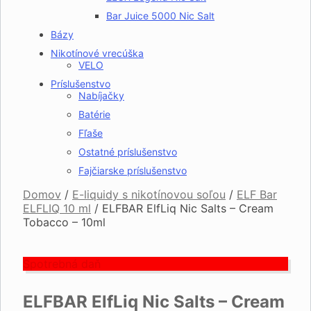
Bar Juice 5000 Nic Salt
Bázy
Nikotínové vrecúška
VELO
Príslušenstvo
Nabíjačky
Batérie
Fľaše
Ostatné príslušenstvo
Fajčiarske príslušenstvo
Domov
/
E-liquidy s nikotínovou soľou
/
ELF Bar
ELFLIQ 10 ml
/
ELFBAR ElfLiq Nic Salts – Cream
Tobacco – 10ml
Spotrebná daň
ELFBAR ElfLiq Nic Salts – Cream