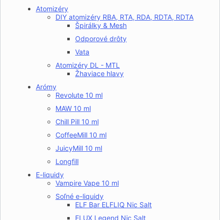
Atomizéry
DIY atomizéry RBA, RTA, RDA, RDTA, RDTA
Špirálky & Mesh
Odporové drôty
Vata
Atomizéry DL - MTL
Žhaviace hlavy
Arómy
Revolute 10 ml
MAW 10 ml
Chill Pill 10 ml
CoffeeMill 10 ml
JuicyMill 10 ml
Longfill
E-liquidy
Vampire Vape 10 ml
Soľné e-liquidy
ELF Bar ELFLIQ Nic Salt
ELUX Legend Nic Salt