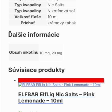
Typ kvapaliny
Nic Salts
Typ kvapaliny
Nikotínová soľ
Veľkosť fľaše
10 ml
Príchuť
krémový tabak
Ďalšie informácie
Obsah nikotínu
10 mg, 20 mg
Súvisiace produkty
Spotrebná daň
ELFBAR ElfLiq Nic Salts – Pink
Lemonade – 10ml