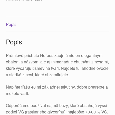
Popis
Popis
Prémiové príchute Heroes zaujmú nielen elegantným
obalom a názvom, ale aj mimoriadne chutnými zmesami,
ktoré vyčarujú úsmev na tvári. Nájdete tu lahodné ovocie
a sladké zmesi, ktoré si zamilujete.
Naplňte fľašu 40 ml základnej tekutiny, dobre pretrepte a
môžete variť.
Odporúčame používať najmä bázy, ktoré obsahujú vyšší
podiel VG (rastlinného glycerínu), najlepšie 70-80 % VG.