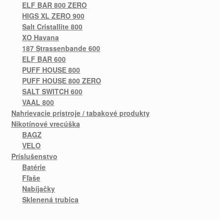
ELF BAR 800 ZERO
HIGS XL ZERO 900
Salt Cristallite 800
XO Havana
187 Strassenbande 600
ELF BAR 600
PUFF HOUSE 800
PUFF HOUSE 800 ZERO
SALT SWITCH 600
VAAL 800
Nahrievacie prístroje / tabakové produkty
Nikotínové vrecúška
BAGZ
VELO
Príslušenstvo
Batérie
Fľaše
Nabíjačky
Sklenená trubica