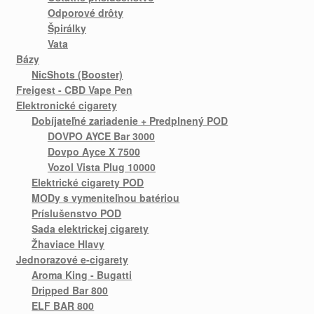
Odporové drôty
Špirálky
Vata
Bázy
NicShots (Booster)
Freigest - CBD Vape Pen
Elektronické cigarety
Dobíjateľné zariadenie + Predplnený POD
DOVPO AYCE Bar 3000
Dovpo Ayce X 7500
Vozol Vista Plug 10000
Elektrické cigarety POD
MODy s vymeniteľnou batériou
Príslušenstvo POD
Sada elektrickej cigarety
Žhaviace Hlavy
Jednorazové e-cigarety
Aroma King - Bugatti
Dripped Bar 800
ELF BAR 800