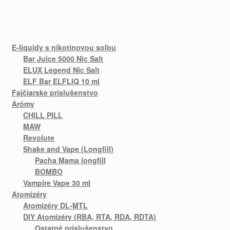
E-liquidy s nikotínovou soľou
Bar Juice 5000 Nic Salt
ELUX Legend Nic Salt
ELF Bar ELFLIQ 10 ml
Fajčiarske príslušenstvo
Arómy
CHILL PILL
MAW
Revolute
Shake and Vape (Longfill)
Pacha Mama longfill
BOMBO
Vampire Vape 30 ml
Atomizéry
Atomizéry DL-MTL
DIY Atomizéry (RBA, RTA, RDA, RDTA)
Ostatné príslušenstvo