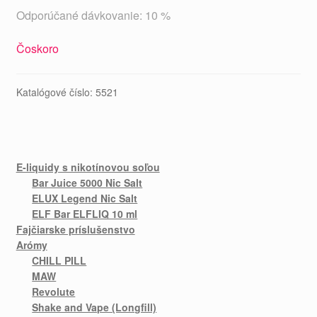
Odporúčané dávkovanie: 10 %
Čoskoro
Katalógové číslo:
5521
E-liquidy s nikotínovou soľou
Bar Juice 5000 Nic Salt
ELUX Legend Nic Salt
ELF Bar ELFLIQ 10 ml
Fajčiarske príslušenstvo
Arómy
CHILL PILL
MAW
Revolute
Shake and Vape (Longfill)