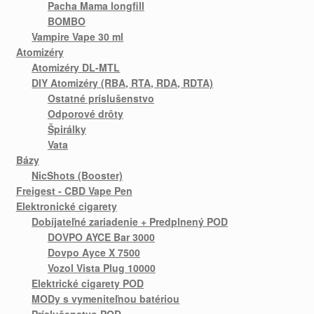
Pacha Mama longfill
BOMBO
Vampire Vape 30 ml
Atomizéry
Atomizéry DL-MTL
DIY Atomizéry (RBA, RTA, RDA, RDTA)
Ostatné príslušenstvo
Odporové drôty
Špirálky
Vata
Bázy
NicShots (Booster)
Freigest - CBD Vape Pen
Elektronické cigarety
Dobíjateľné zariadenie + Predplnený POD
DOVPO AYCE Bar 3000
Dovpo Ayce X 7500
Vozol Vista Plug 10000
Elektrické cigarety POD
MODy s vymeniteľnou batériou
Príslušenstvo POD