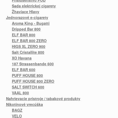
Sada elektrickej cigarety
Žhaviace Hlavy
Jednorazové e-cigarety
Aroma King - Bugatti
Dripped Bar 800
ELF BAR 800
ELF BAR 800 ZERO
HIGS XL ZERO 900
Salt Cristallite 800
XO Havana
187 Strassenbande 600
ELF BAR 600
PUFF HOUSE 800
PUFF HOUSE 800 ZERO
SALT SWITCH 600
VAAL 800
Nahrievacie prístroje / tabakové produkty
Nikotínové vrecúška
BAGZ
VELO