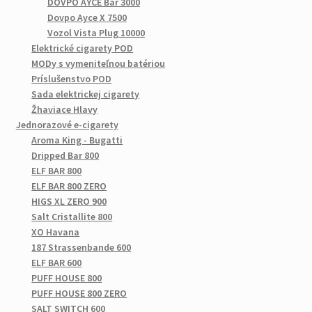
DOVPO AYCE Bar 3000
Dovpo Ayce X 7500
Vozol Vista Plug 10000
Elektrické cigarety POD
MODy s vymeniteľnou batériou
Príslušenstvo POD
Sada elektrickej cigarety
Žhaviace Hlavy
Jednorazové e-cigarety
Aroma King - Bugatti
Dripped Bar 800
ELF BAR 800
ELF BAR 800 ZERO
HIGS XL ZERO 900
Salt Cristallite 800
XO Havana
187 Strassenbande 600
ELF BAR 600
PUFF HOUSE 800
PUFF HOUSE 800 ZERO
SALT SWITCH 600