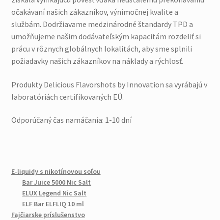
očakávaní našich zákazníkov, výnimočnej kvalite a
službám. Dodržiavame medzinárodné štandardy TPD a
umožňujeme našim dodávateľským kapacitám rozdeliť si
prácu v rôznych globálnych lokalitách, aby sme splnili
požiadavky našich zákazníkov na náklady a rýchlosť.
Produkty Delicious Flavorshots by Innovation sa vyrábajú v
laboratóriách certifikovaných EÚ.
Odporúčaný čas namáčania: 1-10 dní
E-liquidy s nikotínovou soľou
Bar Juice 5000 Nic Salt
ELUX Legend Nic Salt
ELF Bar ELFLIQ 10 ml
Fajčiarske príslušenstvo