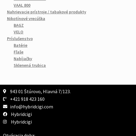
VAAL 800
Nahrievacie prístroje / tabakové produkty
Nikotínové vrecúška
BAGZ
VELO
Príslušenstvo
Batérie
Fľaše
Nabíjačky
Sklenená trubica
943 01 Štúrovo, Hlavná 7/123.
+421 918 423 160
info@hybridcigi.com
Hybridcigi
Hybridcigi
Otváracia doba: