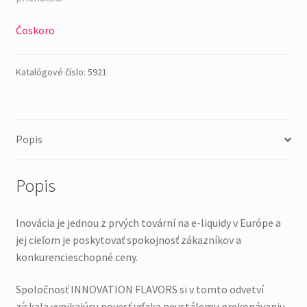
Čoskoro
Katalógové číslo:
5921
Popis
Popis
Inovácia je jednou z prvých tovární na e-liquidy v Európe a
jej cieľom je poskytovať spokojnosť zákazníkov a
konkurencieschopné ceny.
Spoločnosť INNOVATION FLAVORS si v tomto odvetví
získala vynikajúcu povesť vďaka neustálemu prekonávaniu