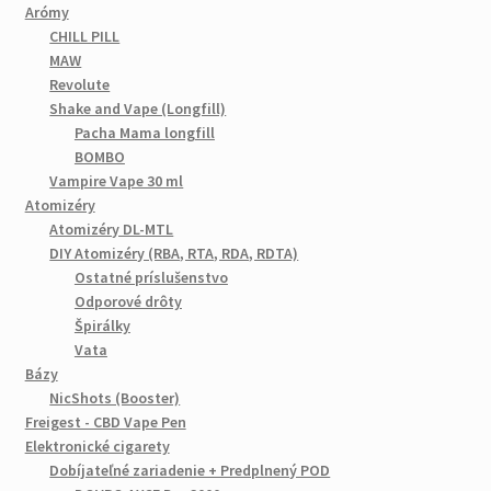
Arómy
CHILL PILL
MAW
Revolute
Shake and Vape (Longfill)
Pacha Mama longfill
BOMBO
Vampire Vape 30 ml
Atomizéry
Atomizéry DL-MTL
DIY Atomizéry (RBA, RTA, RDA, RDTA)
Ostatné príslušenstvo
Odporové drôty
Špirálky
Vata
Bázy
NicShots (Booster)
Freigest - CBD Vape Pen
Elektronické cigarety
Dobíjateľné zariadenie + Predplnený POD