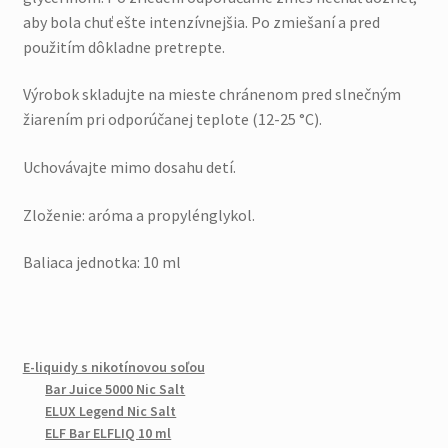
aby bola chuť ešte intenzívnejšia. Po zmiešaní a pred
použitím dôkladne pretrepte.
Výrobok skladujte na mieste chránenom pred slnečným
žiarením pri odporúčanej teplote (12-25 °C).
Uchovávajte mimo dosahu detí.
Zloženie: aróma a propylénglykol.
Baliaca jednotka: 10 ml
E-liquidy s nikotínovou soľou
Bar Juice 5000 Nic Salt
ELUX Legend Nic Salt
ELF Bar ELFLIQ 10 ml