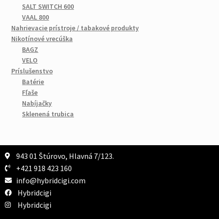
SALT SWITCH 600
VAAL 800
Nahrievacie prístroje / tabakové produkty
Nikotínové vrecúška
BAGZ
VELO
Príslušenstvo
Batérie
Fľaše
Nabíjačky
Sklenená trubica
943 01 Štúrovo, Hlavná 7/123.
+421 918 423 160
info@hybridcigi.com
Hybridcigi
Hybridcigi