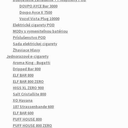
DOVPO AYCE Bar 3000
Dovpo Ayce X 7500
Vozol Vista Plug 10000
Elektrické cigarety POD
MODy s vymeniteľnou batériou
Príslušenstvo POD
Sada elektrickej cigarety
Žhaviace Hlavy
Jednorazové e-cigarety
Aroma King - Bugatti
Dripped Bar 800
ELF BAR 800
ELF BAR 800 ZERO
HIGS XL ZERO 900
Salt Cristallite 800
XO Havana
187 Strassenbande 600
ELF BAR 600
PUFF HOUSE 800
PUFF HOUSE 800 ZERO