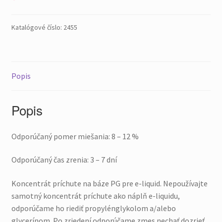
Katalógové číslo:
2455
Popis
Popis
Odporúčaný pomer miešania: 8 – 12 %
Odporúčaný čas zrenia: 3 – 7 dní
Koncentrát príchute na báze PG pre e-liquid. Nepoužívajte
samotný koncentrát príchute ako náplň e-liquidu,
odporúčame ho riediť propylénglykolom a/alebo
glycerínom. Po zriedení odporúčame zmes nechať dozrieť,